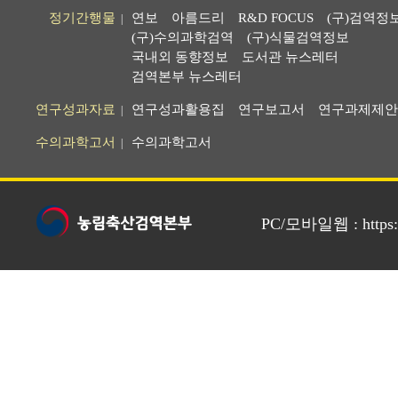
정기간행물
연보
아름드리
R&D FOCUS
(구)검역정
|
(구)수의과학검역
(구)식물검역정보
국내외 동향정보
도서관 뉴스레터
검역본부 뉴스레터
연구성과자료
연구성과활용집
연구보고서
연구과제제안
|
수의과학고서
수의과학고서
|
PC/모바일웹 : https://