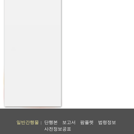
일반간행물
단행본
보고서
팜플렛
법령정보
|
사전정보공표