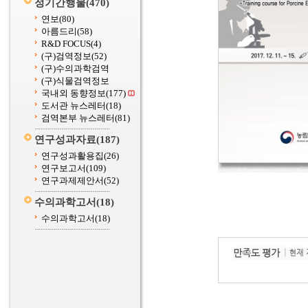
정기간행물
(470)
연보
(80)
아름드리
(58)
R&D FOCUS
(4)
(구)검역정보
(52)
(구)수의과학검역
(구)식물검역정보
국내외 동향정보
(177)
도서관 뉴스레터
(18)
검역본부 뉴스레터
(81)
연구성과자료
(187)
연구성과활용집
(26)
연구보고서
(109)
연구과제제안서
(52)
수의과학고서
(18)
수의과학고서
(18)