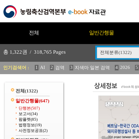
전체
일반간행물
총
1,322
권 /
318,765
Pages
전체분류(1322)
1
AI
2
3
4
2026
5
인기검색어 :
검역
지색마 일본 검역
11
2025
12
13
14
중독성 식물 도감
媛 異
(
20
수의과학검역원
전체
(1322)
일반간행물
(647)
단행본
(507)
보고서
(34)
팜플렛
(85)
법령정보
(19)
사전정보공표
(2)