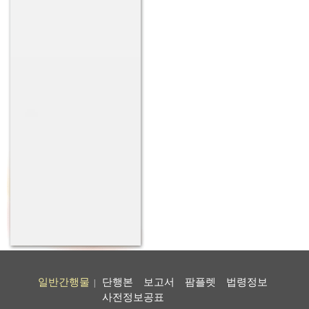
일반간행물
단행본
보고서
팜플렛
법령정보
|
사전정보공표