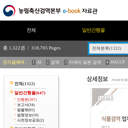
전체
일반간행물
총
1,322
권 /
318,765
Pages
전체분류(1322)
1
AI
2
3
4
HACCP
인기검색어 :
검역
지색마 일본 검역
11
2025
12
13
14
중독성 식물 도감
媛 異
(
20
수의과학검역원
전체
(1322)
일반간행물
(647)
단행본
(507)
보고서
(34)
팜플렛
(85)
법령정보
(19)
사전정보공표
(2)