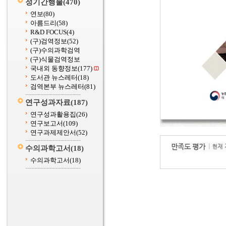
정기간행물
(470)
연보
(80)
아름드리
(58)
R&D FOCUS
(4)
(구)검역정보
(52)
(구)수의과학검역
(구)식물검역정보
국내외 동향정보
(177)
도서관 뉴스레터
(18)
검역본부 뉴스레터
(81)
연구성과자료
(187)
연구성과활용집
(26)
연구보고서
(109)
연구과제제안서
(52)
수의과학고서
(18)
수의과학고서
(18)