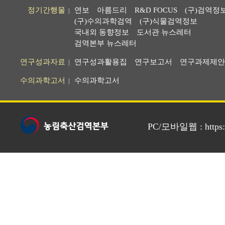
정기간행물
연보
아름드리
R&D FOCUS
(구)검역정
|
(구)수의과학검역
(구)식물검역정보
국내외 동향정보
도서관 뉴스레터
검역본부 뉴스레터
연구성과자료
연구성과활용집
연구보고서
연구과제제안
|
수의과학고서
수의과학고서
|
PC/모바일웹 : https://