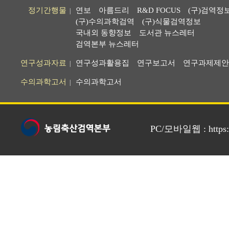
정기간행물
연보
아름드리
R&D FOCUS
(구)검역정
|
(구)수의과학검역
(구)식물검역정보
국내외 동향정보
도서관 뉴스레터
검역본부 뉴스레터
연구성과자료
연구성과활용집
연구보고서
연구과제제안
|
수의과학고서
수의과학고서
|
PC/모바일웹 : https://