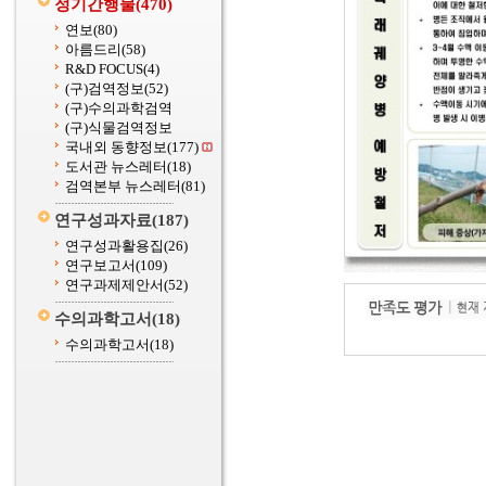
정기간행물
(470)
연보
(80)
아름드리
(58)
R&D FOCUS
(4)
(구)검역정보
(52)
(구)수의과학검역
(구)식물검역정보
국내외 동향정보
(177)
도서관 뉴스레터
(18)
검역본부 뉴스레터
(81)
연구성과자료
(187)
연구성과활용집
(26)
연구보고서
(109)
연구과제제안서
(52)
수의과학고서
(18)
수의과학고서
(18)