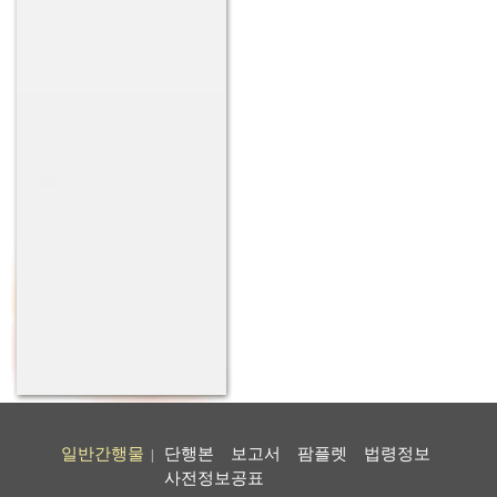
일반간행물
단행본
보고서
팜플렛
법령정보
|
사전정보공표