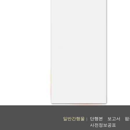
일반간행물
단행본
보고서
팜
|
사전정보공표