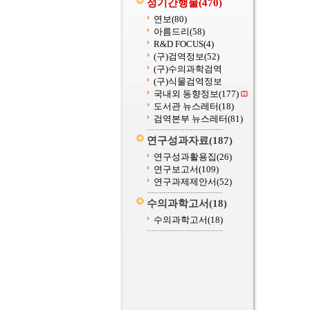
정기간행물
(470)
연보
(80)
아름드리
(58)
R&D FOCUS
(4)
(구)검역정보
(52)
(구)수의과학검역
(구)식물검역정보
국내외 동향정보
(177)
도서관 뉴스레터
(18)
검역본부 뉴스레터
(81)
연구성과자료
(187)
연구성과활용집
(26)
연구보고서
(109)
연구과제제안서
(52)
수의과학고서
(18)
수의과학고서
(18)