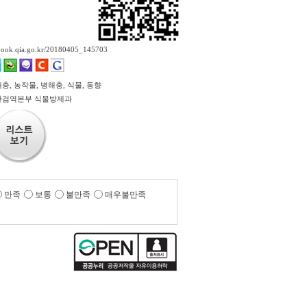
ebook.qia.go.kr/20180405_145703
, 농작물, 병해충, 식물, 동향
산검역본부 식물방제과
만족
보통
불만족
매우불만족