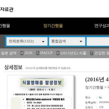
간행물
정기간행물
연구성
전체분류(1322)
통합검색
4
2026
5
HACCP
6
7
 일본 검역
(2013년도) 식물
건강한 
13
14
15
16
17
 도감
媛 異
(2013년도) 식
구제역
관리
(2016
정기간행물
>
:
0p
쪽수
:
2018/04
등록날짜
:
119
조회수