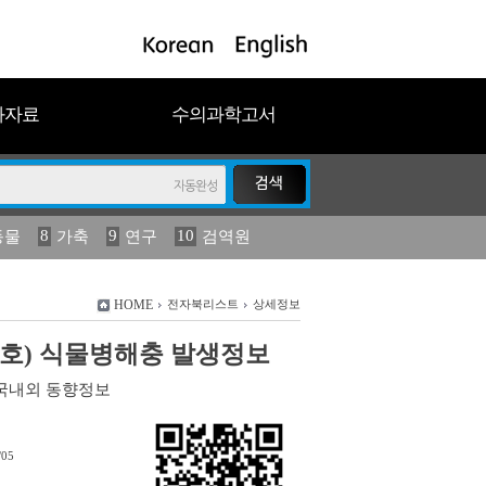
과자료
수의과학고서
8
9
10
동물
가축
연구
검역원
18
19
2023
연보
농림수산
HOME
전자북리스트
상세정보
년 4호) 식물병해충 발생정보
국내외 동향정보
/05