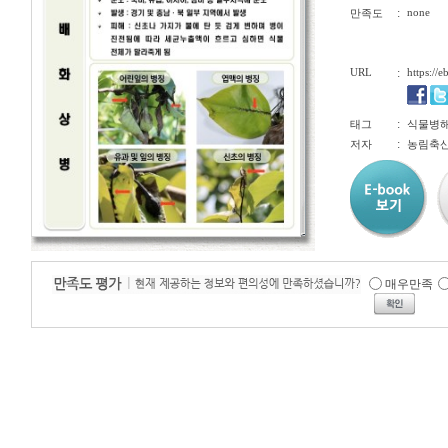
:
none
만족도
URL
:
https://
:
태그
식물병해충
:
저자
농림축
매우만족