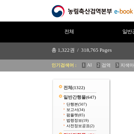
전체
일반
총
1,322
권 /
318,765
Pages
1
AI
2
3
인기검색어 :
검역
지색마
11
2025
12
중독성 식물
20
수의과학검역원
전체
(1322)
일반간행물
(647)
단행본
(507)
보고서
(34)
팜플렛
(85)
법령정보
(19)
사전정보공표
(2)