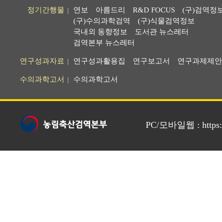
정기간행물
연보
아름드리
R&D FOCUS
(구)검역정
|
(구)수의과학검역
(구)식물검역정보
국내외 동향정보
도서관 뉴스레터
검역본부 뉴스레터
연구성과자료
연구성과활용집
연구보고서
연구과제제안
|
수의과학고서
수의과학고서
|
PC/모바일웹 : https://