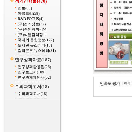
정기간행물
(470)
연보
(80)
아름드리
(58)
R&D FOCUS
(4)
(구)검역정보
(52)
(구)수의과학검역
(구)식물검역정보
국내외 동향정보
(177)
도서관 뉴스레터
(18)
검역본부 뉴스레터
(81)
연구성과자료
(187)
연구성과활용집
(26)
연구보고서
(109)
연구과제제안서
(52)
수의과학고서
(18)
수의과학고서
(18)