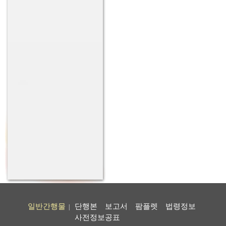
일반간행물
단행본
보고서
팜플렛
법령정보
|
사전정보공표