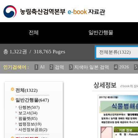
전체
일반간행물
총
1,322
권 /
318,765
Pages
전체분류(1322)
1
AI
2
3
4
2026
5
인기검색어 :
검역
지색마 일본 검역
12
13
14
중독성 식물 도감
媛 異
(2013년도) 
20
수의과학검역원
전체
(1322)
일반간행물
(647)
단행본
(507)
보고서
(34)
팜플렛
(85)
법령정보
(19)
사전정보공표
(2)