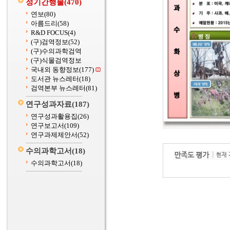
정기간행물
(470)
연보
(80)
아름드리
(58)
R&D FOCUS
(4)
(구)검역정보
(52)
(구)수의과학검역
(구)식물검역정보
국내외 동향정보
(177)
도서관 뉴스레터
(18)
검역본부 뉴스레터
(81)
연구성과자료
(187)
연구성과활용집
(26)
연구보고서
(109)
연구과제제안서
(52)
수의과학고서
(18)
수의과학고서
(18)