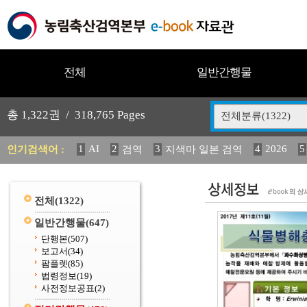
전체
일반간행물
총
1,322
권 /
318,765
Pages
전체분류(1322)
1
AI
2
3
4
2026
5
인기검색어 :
검역
지색마 일본 검역
11
2025
12
13
중독성 식물 도감
(2013년도) 
20
수의과학검역원
전체
(1322)
일반간행물
(647)
단행본
(507)
보고서
(34)
팜플렛
(85)
법령정보
(19)
사전정보공표
(2)