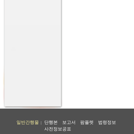
일반간행물
단행본
보고서
팜플렛
법령정보
|
사전정보공표