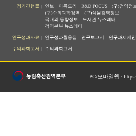
정기간행물
연보
아름드리
R&D FOCUS
(구)검역정
|
(구)수의과학검역
(구)식물검역정보
국내외 동향정보
도서관 뉴스레터
검역본부 뉴스레터
연구성과자료
연구성과활용집
연구보고서
연구과제제안
|
수의과학고서
수의과학고서
|
PC/모바일웹 : https://