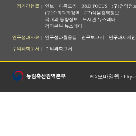
정기간행물
연보
아름드리
R&D FOCUS
(구)검역정
|
(구)수의과학검역
(구)식물검역정보
국내외 동향정보
도서관 뉴스레터
검역본부 뉴스레터
연구성과자료
연구성과활용집
연구보고서
연구과제제안
|
수의과학고서
수의과학고서
|
PC/모바일웹 : https://