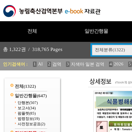
전체
일반간행물
총
1,322
권 /
318,765
Pages
전체분류(1322)
1
AI
2
3
4
2026
5
인기검색어 :
검역
지색마 일본 검역
11
2025
12
13
14
중독성 식물 도감
媛 異
(
20
수의과학검역원
전체
(1322)
일반간행물
(647)
단행본
(507)
보고서
(34)
팜플렛
(85)
법령정보
(19)
사전정보공표
(2)