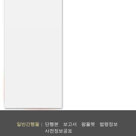
일반간행물
단행본
보고서
팜플렛
법령정보
|
사전정보공표