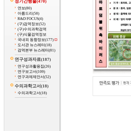
정기간행물
(470)
연보
(80)
아름드리
(58)
R&D FOCUS
(4)
(구)검역정보
(52)
(구)수의과학검역
(구)식물검역정보
국내외 동향정보
(177)
도서관 뉴스레터
(18)
검역본부 뉴스레터
(81)
연구성과자료
(187)
연구성과활용집
(26)
연구보고서
(109)
연구과제제안서
(52)
수의과학고서
(18)
수의과학고서
(18)