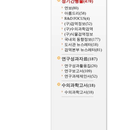
정기간행물
(470)
연보
(80)
아름드리
(58)
R&D FOCUS
(4)
(구)검역정보
(52)
(구)수의과학검역
(구)식물검역정보
국내외 동향정보
(177)
도서관 뉴스레터
(18)
검역본부 뉴스레터
(81)
연구성과자료
(187)
연구성과활용집
(26)
연구보고서
(109)
연구과제제안서
(52)
수의과학고서
(18)
수의과학고서
(18)