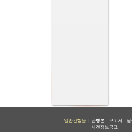
일반간행물
단행본
보고서
팜
|
사전정보공표