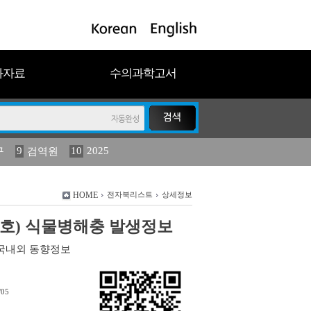
과자료
수의과학고서
9
10
2025
구
검역원
11
(2013년도) 식물
023
19
농림수산
HOME
전자북리스트
상세정보
년 4호) 식물병해충 발생정보
국내외 동향정보
/05