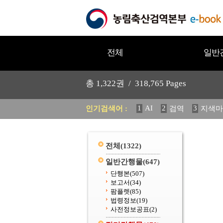
전체
일반
총
1,322
권 /
318,765
Pages
1
AI
2
3
인기검색어 :
검역
지색마
12
13
중독성 식물 도감
20
수의과학검역원
전체
(1322)
일반간행물
(647)
단행본
(507)
보고서
(34)
팜플렛
(85)
법령정보
(19)
사전정보공표
(2)