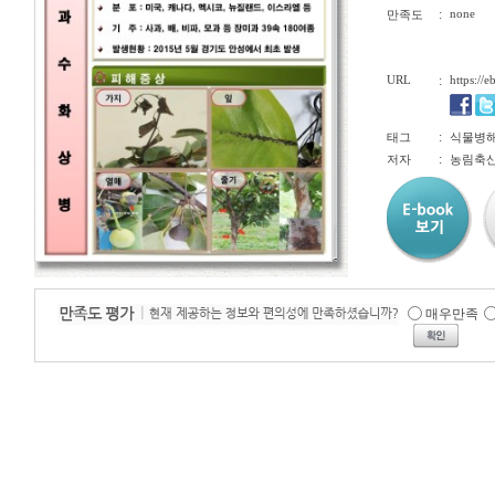
:
none
만족도
URL
:
https://
:
태그
식물병해충
:
저자
농림축
매우만족