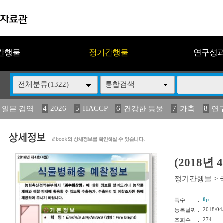
간행물
정기간행물
연구성
전체분류(1322)
통합검색
4
2026
5
HACCP
6
7
8
 일본 검역
건강한 동물
가축
연
14
15
16
17
18
2
媛 異
(2013년도) 식
구제역
관리
연보
(2018
정기간행물
>
:
0p
쪽수
:
2018/04
등록날짜
:
274
조회수