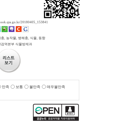
ebook.qia.go.kr/20180405_153841
, 농작물, 병해충, 식물, 동향
산검역본부 식물방제과
만족
보통
불만족
매우불만족