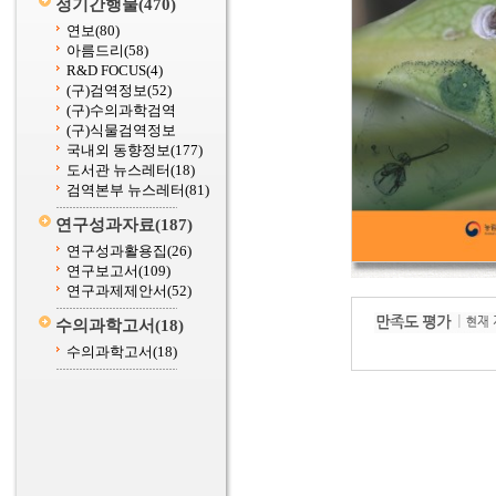
정기간행물
(470)
연보
(80)
아름드리
(58)
R&D FOCUS
(4)
(구)검역정보
(52)
(구)수의과학검역
(구)식물검역정보
국내외 동향정보
(177)
도서관 뉴스레터
(18)
검역본부 뉴스레터
(81)
연구성과자료
(187)
연구성과활용집
(26)
연구보고서
(109)
연구과제제안서
(52)
수의과학고서
(18)
수의과학고서
(18)