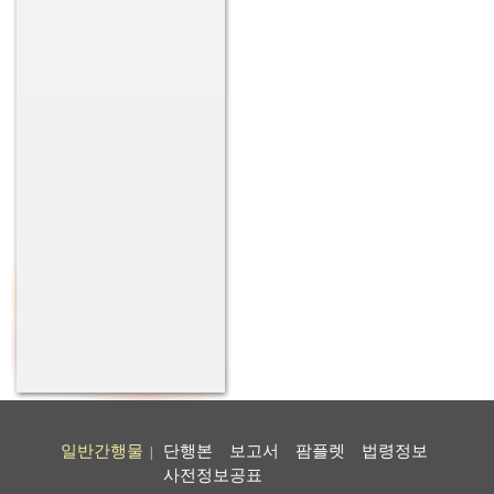
일반간행물
단행본
보고서
팜플렛
법령정보
|
사전정보공표