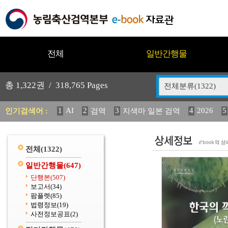
전체
일반간행물
총
1,322
권 /
318,765
Pages
전체분류(1322)
1
AI
2
3
4
2026
5
인기검색어 :
검역
지색마 일본 검역
12
13
14
중독성 식물 도감
媛 異
(2013년도) 
20
수의과학검역원
전체
(1322)
일반간행물
(647)
단행본
(507)
보고서
(34)
팜플렛
(85)
법령정보
(19)
사전정보공표
(2)