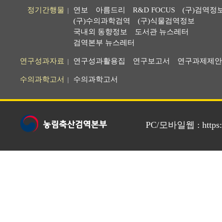
정기간행물
연보
아름드리
R&D FOCUS
(구)검역정
|
(구)수의과학검역
(구)식물검역정보
국내외 동향정보
도서관 뉴스레터
검역본부 뉴스레터
연구성과자료
연구성과활용집
연구보고서
연구과제제안
|
수의과학고서
수의과학고서
|
PC/모바일웹 : https://