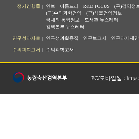
정기간행물
연보
아름드리
R&D FOCUS
(구)검역정
|
(구)수의과학검역
(구)식물검역정보
국내외 동향정보
도서관 뉴스레터
검역본부 뉴스레터
연구성과자료
연구성과활용집
연구보고서
연구과제제안
|
수의과학고서
수의과학고서
|
PC/모바일웹 : https://