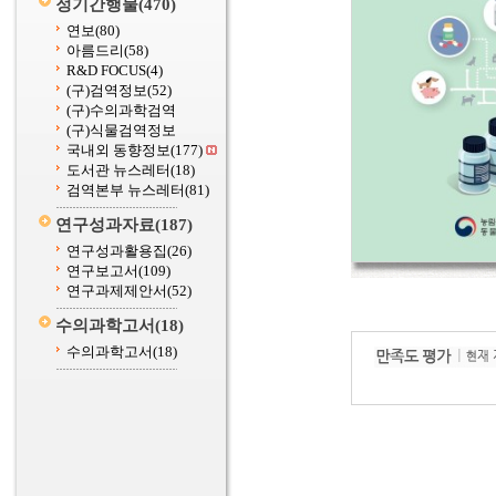
정기간행물
(470)
연보
(80)
아름드리
(58)
R&D FOCUS
(4)
(구)검역정보
(52)
(구)수의과학검역
(구)식물검역정보
국내외 동향정보
(177)
도서관 뉴스레터
(18)
검역본부 뉴스레터
(81)
연구성과자료
(187)
연구성과활용집
(26)
연구보고서
(109)
연구과제제안서
(52)
수의과학고서
(18)
수의과학고서
(18)