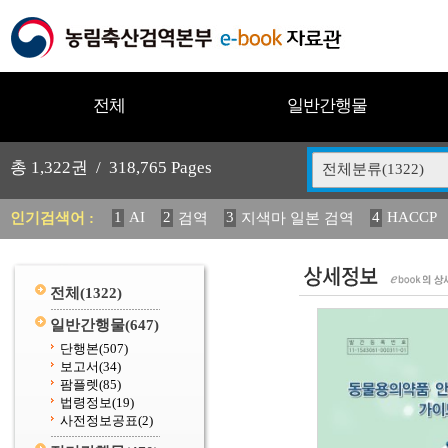
전체
일반간행물
총
1,322
권 /
318,765
Pages
전체분류(1322)
1
AI
2
3
4
HACCP
인기검색어 :
검역
지색마 일본 검역
11
2025
12
13
14
중독성 식물 도감
媛 異
(
20
수의과학검역원
전체
(1322)
일반간행물
(647)
단행본
(507)
보고서
(34)
팜플렛
(85)
법령정보
(19)
사전정보공표
(2)