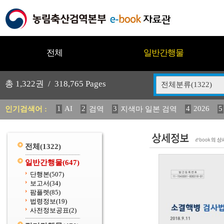
전체
일반간행물
총
1,322
권 /
318,765
Pages
전체분류(1322)
1
AI
2
3
4
2026
5
인기검색어 :
검역
지색마 일본 검역
11
2025
12
13
14
중독성 식물 도감
媛 異
(
20
수의과학검역원
전체
(1322)
일반간행물
(647)
단행본
(507)
보고서
(34)
팜플렛
(85)
법령정보
(19)
사전정보공표
(2)