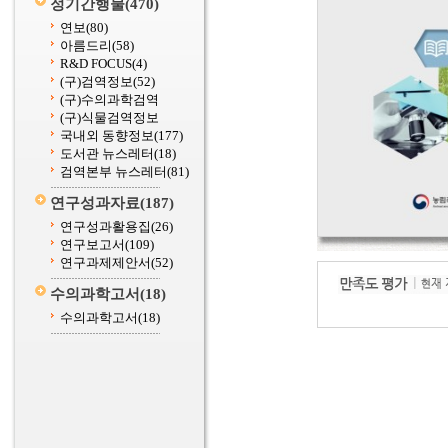
정기간행물
(470)
연보
(80)
아름드리
(58)
R&D FOCUS
(4)
(구)검역정보
(52)
(구)수의과학검역
(구)식물검역정보
국내외 동향정보
(177)
도서관 뉴스레터
(18)
검역본부 뉴스레터
(81)
연구성과자료
(187)
연구성과활용집
(26)
연구보고서
(109)
연구과제제안서
(52)
수의과학고서
(18)
수의과학고서
(18)