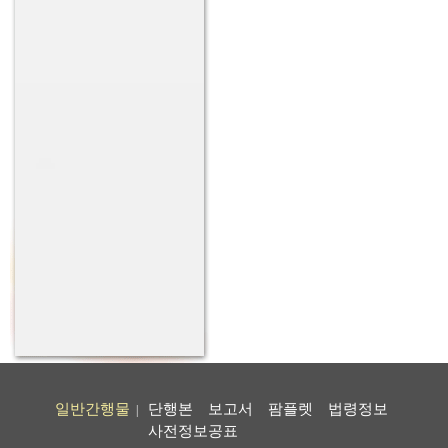
일반간행물
단행본
보고서
팜플렛
법령정보
|
사전정보공표