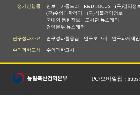
정기간행물
연보
아름드리
R&D FOCUS
(구)검역정
|
(구)수의과학검역
(구)식물검역정보
국내외 동향정보
도서관 뉴스레터
검역본부 뉴스레터
연구성과자료
연구성과활용집
연구보고서
연구과제제안
|
수의과학고서
수의과학고서
|
PC/모바일웹 : https://