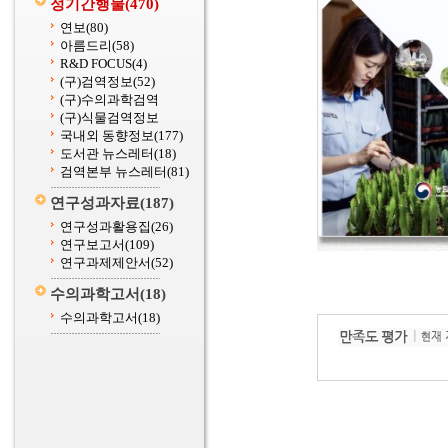
정기간행물
(470)
연보
(80)
아름드리
(58)
R&D FOCUS
(4)
(구)검역정보
(52)
(구)수의과학검역
(구)식물검역정보
국내외 동향정보
(177)
도서관 뉴스레터
(18)
검역본부 뉴스레터
(81)
연구성과자료
(187)
연구성과활용집
(26)
연구보고서
(109)
연구과제제안서
(52)
수의과학고서
(18)
수의과학고서
(18)