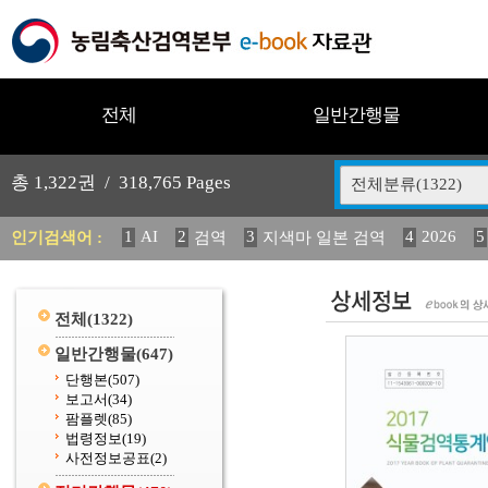
전체
일반간행물
총
1,322
권 /
318,765
Pages
전체분류(1322)
1
AI
2
3
4
2026
5
인기검색어 :
검역
지색마 일본 검역
11
2025
12
13
14
중독성 식물 도감
媛 異
(
20
수의과학검역원
전체
(1322)
일반간행물
(647)
단행본
(507)
보고서
(34)
팜플렛
(85)
법령정보
(19)
사전정보공표
(2)