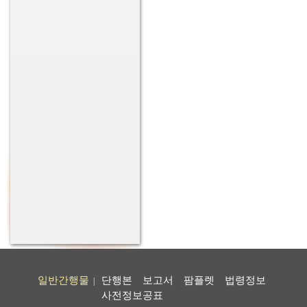
일반간행물
단행본
보고서
팜플렛
법령정보
|
사전정보공표