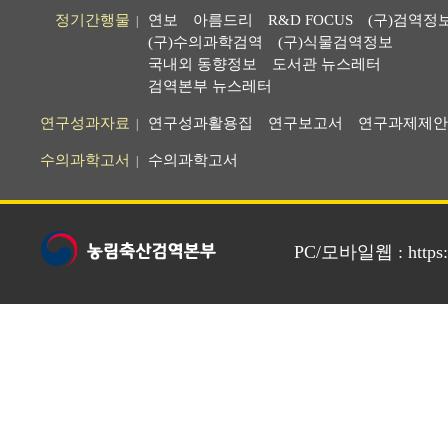
정기간행물
연보
아름드리
R&D FOCUS
(구)검역정
|
(구)수의과학검역
(구)식물검역정보
국내외 동향정보
도서관 뉴스레터
검역본부 뉴스레터
연구성과자료
연구성과활용집
연구보고서
연구과제제안
|
수의과학고서
수의과학고서
|
PC/모바일웹 : https://