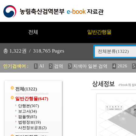
전체
일반간행물
총
1,322
권 /
318,765
Pages
전체분류(1322)
1
AI
2
3
4
2026
5
인기검색어 :
검역
지색마 일본 검역
11
2025
12
13
14
중독성 식물 도감
媛 異
(
20
수의과학검역원
전체
(1322)
일반간행물
(647)
단행본
(507)
보고서
(34)
팜플렛
(85)
법령정보
(19)
사전정보공표
(2)