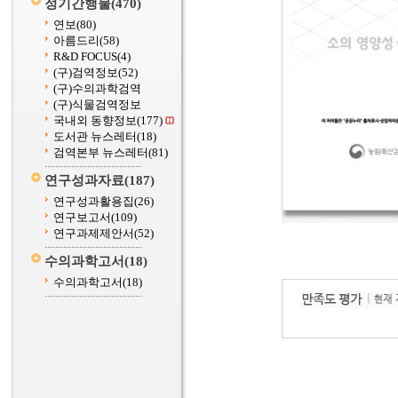
정기간행물
(470)
연보
(80)
아름드리
(58)
R&D FOCUS
(4)
(구)검역정보
(52)
(구)수의과학검역
(구)식물검역정보
국내외 동향정보
(177)
도서관 뉴스레터
(18)
검역본부 뉴스레터
(81)
연구성과자료
(187)
연구성과활용집
(26)
연구보고서
(109)
연구과제제안서
(52)
수의과학고서
(18)
수의과학고서
(18)