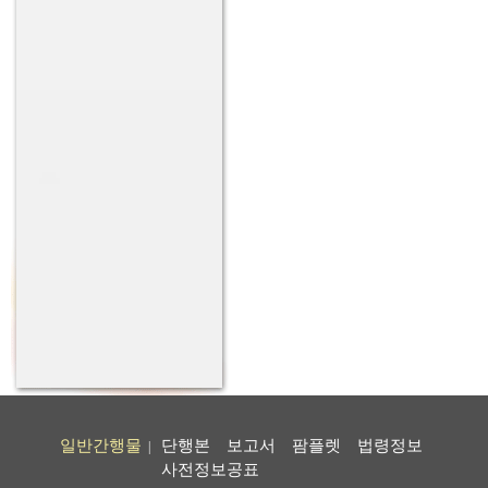
일반간행물
단행본
보고서
팜플렛
법령정보
|
사전정보공표