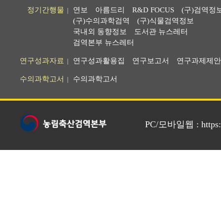
정기간행물
연보
아름드리
R&D FOCUS
(구)검역정
|
(구)수의과학검역
(구)식물검역정보
국내외 동향정보
도서관 뉴스레터
검역본부 뉴스레터
연구성과자료
연구성과활용집
연구보고서
연구과제제안
|
수의과학고서
수의과학고서
|
PC/모바일웹 : https://