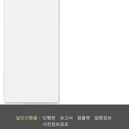
일반간행물
단행본
보고서
팜플렛
법령정보
|
사전정보공표