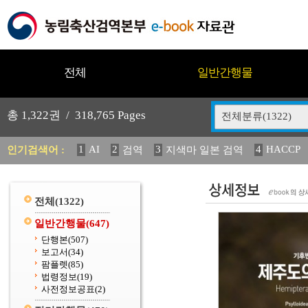
전체
일반간행물
총
1,322
권 /
318,765
Pages
전체분류(1322)
1
AI
2
3
4
HACCP
인기검색어 :
검역
지색마 일본 검역
11
2025
12
13
14
중독성 식물 도감
媛 異
(
20
수의과학검역원
전체
(1322)
일반간행물
(647)
단행본
(507)
보고서
(34)
팜플렛
(85)
법령정보
(19)
사전정보공표
(2)