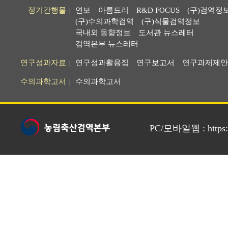
정기간행물
연보
아름드리
R&D FOCUS
(구)검역정
|
(구)수의과학검역
(구)식물검역정보
국내외 동향정보
도서관 뉴스레터
검역본부 뉴스레터
연구성과자료
연구성과활용집
연구보고서
연구과제제안
|
수의과학고서
수의과학고서
|
PC/모바일웹 : https://