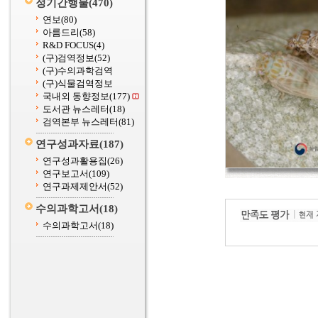
정기간행물
(470)
연보
(80)
아름드리
(58)
R&D FOCUS
(4)
(구)검역정보
(52)
(구)수의과학검역
(구)식물검역정보
국내외 동향정보
(177)
도서관 뉴스레터
(18)
검역본부 뉴스레터
(81)
연구성과자료
(187)
연구성과활용집
(26)
연구보고서
(109)
연구과제제안서
(52)
수의과학고서
(18)
수의과학고서
(18)