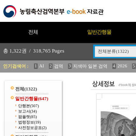
전체
일반간행물
총
1,322
권 /
318,765
Pages
전체분류(1322)
1
AI
2
3
4
2026
5
인기검색어 :
검역
지색마 일본 검역
11
2025
12
13
14
중독성 식물 도감
媛 異
(
20
수의과학검역원
전체
(1322)
일반간행물
(647)
단행본
(507)
보고서
(34)
팜플렛
(85)
법령정보
(19)
사전정보공표
(2)