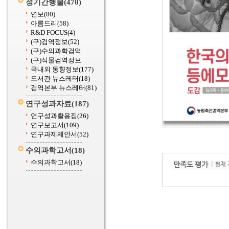
정기간행물
(470)
연보
(80)
아름드리
(58)
R&D FOCUS
(4)
(구)검역정보
(52)
(구)수의과학검역
(구)식물검역정보
국내외 동향정보
(177)
도서관 뉴스레터
(18)
검역본부 뉴스레터
(81)
연구성과자료
(187)
연구성과활용집
(26)
연구보고서
(109)
연구과제제안서
(52)
수의과학고서
(18)
수의과학고서
(18)