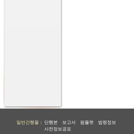
일반간행물
단행본
보고서
팜플렛
법령정보
|
사전정보공표