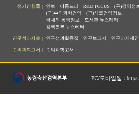
정기간행물
연보
아름드리
R&D FOCUS
(구)검역정
|
(구)수의과학검역
(구)식물검역정보
국내외 동향정보
도서관 뉴스레터
검역본부 뉴스레터
연구성과자료
연구성과활용집
연구보고서
연구과제제안
|
수의과학고서
수의과학고서
|
PC/모바일웹 : https://