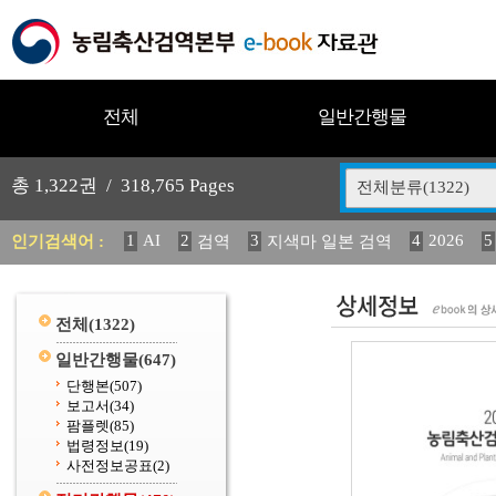
전체
일반간행물
총
1,322
권 /
318,765
Pages
전체분류(1322)
1
AI
2
3
4
2026
5
인기검색어 :
검역
지색마 일본 검역
11
2025
12
13
14
중독성 식물 도감
媛 異
(
20
수의과학검역원
전체
(1322)
일반간행물
(647)
단행본
(507)
보고서
(34)
팜플렛
(85)
법령정보
(19)
사전정보공표
(2)