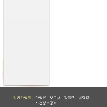
일반간행물
단행본
보고서
팜플렛
법령정보
|
사전정보공표