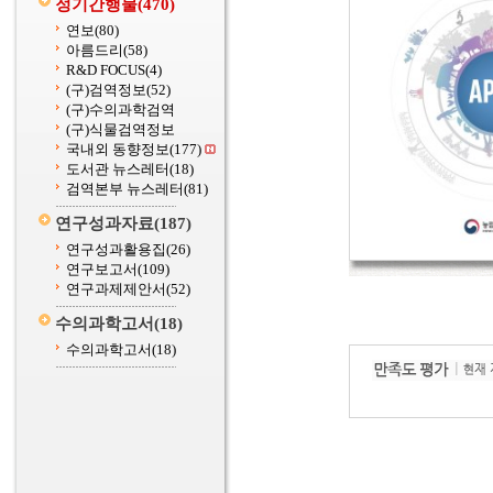
정기간행물
(470)
연보
(80)
아름드리
(58)
R&D FOCUS
(4)
(구)검역정보
(52)
(구)수의과학검역
(구)식물검역정보
국내외 동향정보
(177)
도서관 뉴스레터
(18)
검역본부 뉴스레터
(81)
연구성과자료
(187)
연구성과활용집
(26)
연구보고서
(109)
연구과제제안서
(52)
수의과학고서
(18)
수의과학고서
(18)