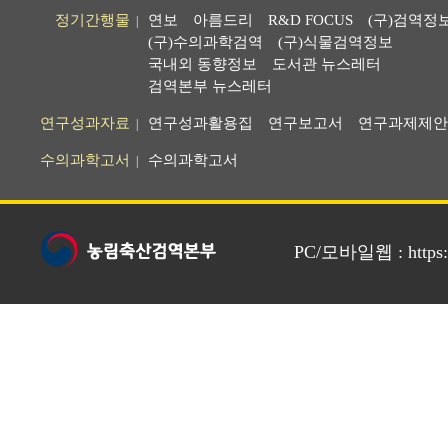
정기간행물
연보
아름드리
R&D FOCUS
(구)검역정
|
(구)수의과학검역
(구)식물검역정보
국내외 동향정보
도서관 뉴스레터
검역본부 뉴스레터
연구성과자료
연구성과활용집
연구보고서
연구과제제안
|
수의과학고서
수의과학고서
|
PC/모바일웹 : https://