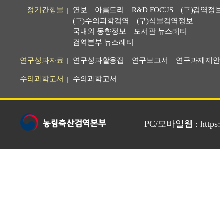
정기간행물
연보
아름드리
R&D FOCUS
(구)검역정
|
(구)수의과학검역
(구)식물검역정보
국내외 동향정보
도서관 뉴스레터
검역본부 뉴스레터
연구성과자료
연구성과활용집
연구보고서
연구과제제안
|
수의과학고서
수의과학고서
|
PC/모바일웹 : https://