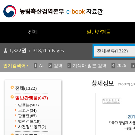
전체
일반간행물
총
1,322
권 /
318,765
Pages
전체분류(1322)
1
AI
2
3
4
2026
5
인기검색어 :
검역
지색마 일본 검역
12
13
14
중독성 식물 도감
媛 異
(2013년도) 
20
수의과학검역원
전체
(1322)
일반간행물
(647)
단행본
(507)
보고서
(34)
팜플렛
(85)
법령정보
(19)
사전정보공표
(2)