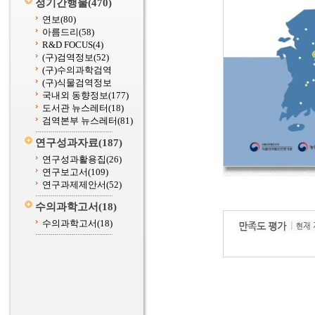
정기간행물
(470)
연보
(80)
아름드리
(58)
R&D FOCUS
(4)
(구)검역정보
(52)
(구)수의과학검역
(구)식물검역정보
국내외 동향정보
(177)
도서관 뉴스레터
(18)
검역본부 뉴스레터
(81)
연구성과자료
(187)
연구성과활용집
(26)
연구보고서
(109)
연구과제제안서
(52)
수의과학고서
(18)
수의과학고서
(18)