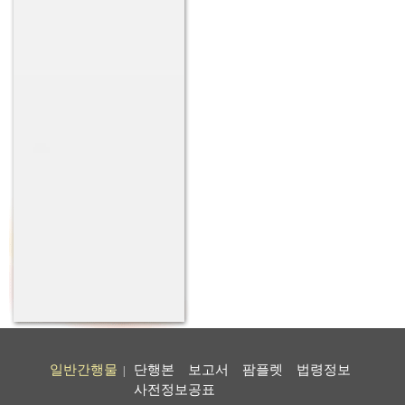
일반간행물
단행본
보고서
팜플렛
법령정보
|
사전정보공표