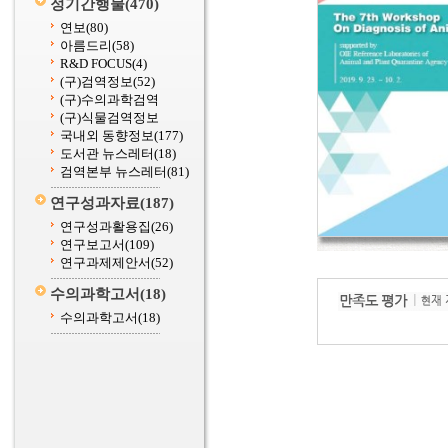
정기간행물
(470)
연보
(80)
아름드리
(58)
R&D FOCUS
(4)
(구)검역정보
(52)
(구)수의과학검역
(구)식물검역정보
국내외 동향정보
(177)
도서관 뉴스레터
(18)
검역본부 뉴스레터
(81)
연구성과자료
(187)
연구성과활용집
(26)
연구보고서
(109)
연구과제제안서
(52)
수의과학고서
(18)
수의과학고서
(18)