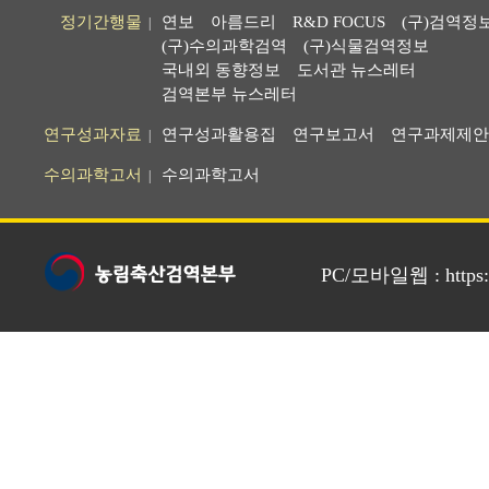
정기간행물
연보
아름드리
R&D FOCUS
(구)검역정
|
(구)수의과학검역
(구)식물검역정보
국내외 동향정보
도서관 뉴스레터
검역본부 뉴스레터
연구성과자료
연구성과활용집
연구보고서
연구과제제안
|
수의과학고서
수의과학고서
|
PC/모바일웹 : https://