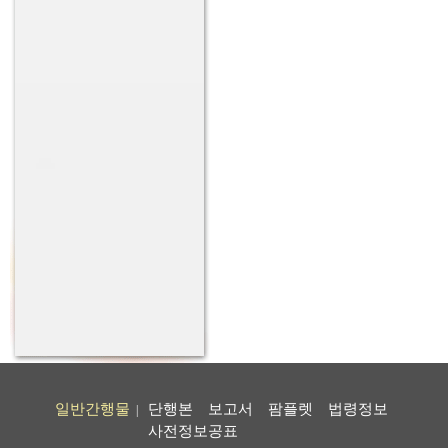
일반간행물
단행본
보고서
팜플렛
법령정보
|
사전정보공표