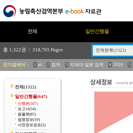
전체
일반간행물
총
1,322
권 /
318,765
Pages
전체분류(1322)
1
ai
2
3
4
2026
5
인기검색어 :
검역
지색마 일본 검역
12
13
14
중독성 식물 도감
(2013년도) 식
구
20
수의과학검역원
전체
(1322)
일반간행물
(647)
단행본
(507)
보고서
(34)
팜플렛
(85)
법령정보
(19)
사전정보공표
(2)