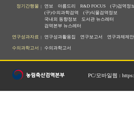
정기간행물
연보
아름드리
R&D FOCUS
(구)검역정
|
(구)수의과학검역
(구)식물검역정보
국내외 동향정보
도서관 뉴스레터
검역본부 뉴스레터
연구성과자료
연구성과활용집
연구보고서
연구과제제안
|
수의과학고서
수의과학고서
|
PC/모바일웹 : https://