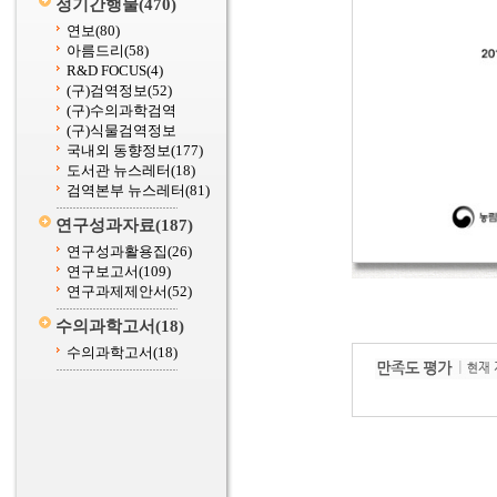
정기간행물
(470)
연보
(80)
아름드리
(58)
R&D FOCUS
(4)
(구)검역정보
(52)
(구)수의과학검역
(구)식물검역정보
국내외 동향정보
(177)
도서관 뉴스레터
(18)
검역본부 뉴스레터
(81)
연구성과자료
(187)
연구성과활용집
(26)
연구보고서
(109)
연구과제제안서
(52)
수의과학고서
(18)
수의과학고서
(18)