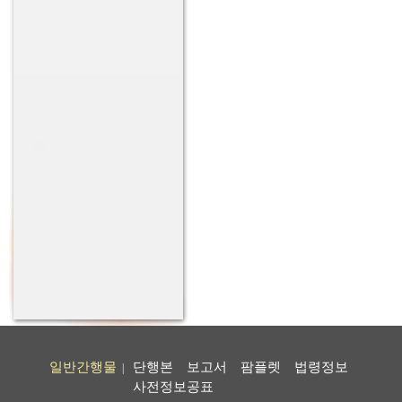
일반간행물
단행본
보고서
팜플렛
법령정보
|
사전정보공표