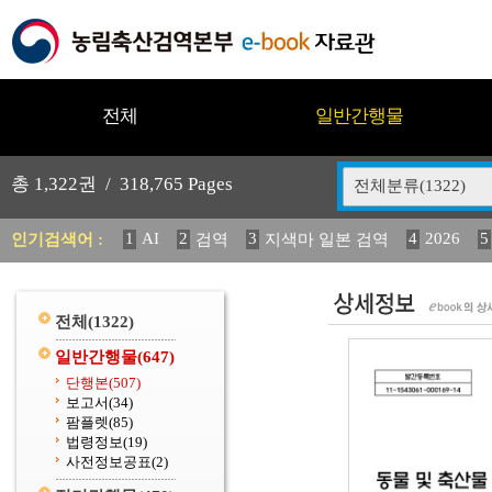
전체
일반간행물
총
1,322
권 /
318,765
Pages
전체분류(1322)
1
AI
2
3
4
2026
5
인기검색어 :
검역
지색마 일본 검역
11
2025
12
13
14
중독성 식물 도감
媛 異
(
20
수의과학검역원
전체
(1322)
일반간행물
(647)
단행본
(507)
보고서
(34)
팜플렛
(85)
법령정보
(19)
사전정보공표
(2)