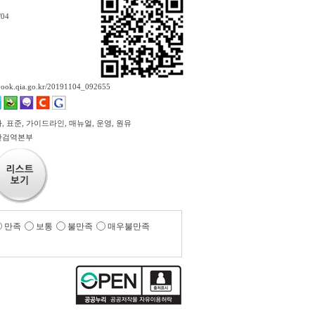
/04
ebook.qia.go.kr/20191104_092655
 표준, 가이드라인, 매뉴얼, 운영, 원유
산검역본부
만족
보통
불만족
매우불만족