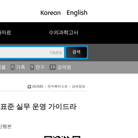
과자료
수의과학고서
8
9
10
식물
가축
연구
검역원
18
2023
19
연보
농림수산
HOME
전자북리스트
상세정보
표준 실무 운영 가이드라
단행본