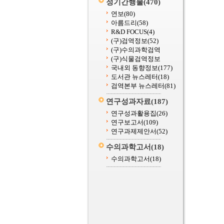
정기간행물
(470)
연보
(80)
아름드리
(58)
R&D FOCUS
(4)
(구)검역정보
(52)
(구)수의과학검역
(구)식물검역정보
국내외 동향정보
(177)
도서관 뉴스레터
(18)
검역본부 뉴스레터
(81)
연구성과자료
(187)
연구성과활용집
(26)
연구보고서
(109)
연구과제제안서
(52)
수의과학고서
(18)
수의과학고서
(18)