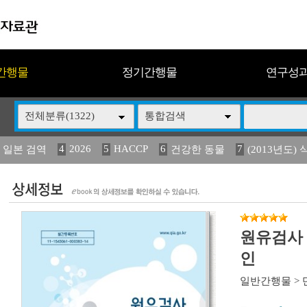
간행물
정기간행물
연구성
전체분류(1322)
통합검색
4
2026
5
HACCP
6
7
 일본 검역
건강한 동물
(2013년도) 
13
14
15
16
17
 도감
媛 異
(2013년도) 식
구제역
관리
원유검사 
인
일반간행물
>