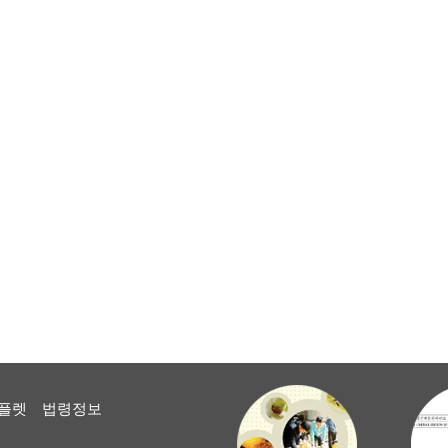
플렛
법령정보