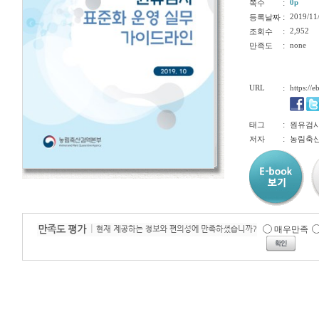
:
0p
쪽수
:
2019/11
등록날짜
:
2,952
조회수
:
none
만족도
URL
:
https://
:
태그
원유검사,
:
저자
농림축
매우만족