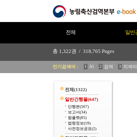
전체
일반
총
1,322
권 /
318,765
Pages
1
AI
2
3
인기검색어 :
검역
지색마
11
2025
12
중독성 식물
20
수의과학검역원
전체
(1322)
일반간행물
(647)
단행본
(507)
보고서
(34)
팜플렛
(85)
법령정보
(19)
사전정보공표
(2)