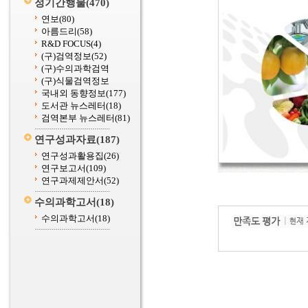
정기간행물
(470)
연보
(80)
아름드리
(58)
R&D FOCUS
(4)
(구)검역정보
(52)
(구)수의과학검역
(구)식물검역정보
국내외 동향정보
(177)
도서관 뉴스레터
(18)
검역본부 뉴스레터
(81)
연구성과자료
(187)
연구성과활용집
(26)
연구보고서
(109)
연구과제제안서
(52)
수의과학고서
(18)
수의과학고서
(18)