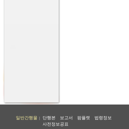
일반간행물
단행본
보고서
팜플렛
법령정보
|
사전정보공표