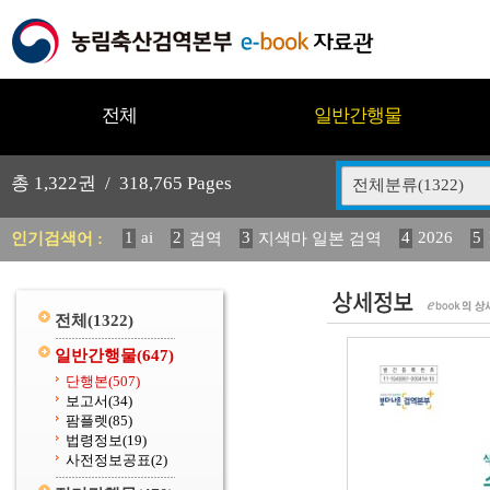
전체
일반간행물
총
1,322
권 /
318,765
Pages
전체분류(1322)
1
ai
2
3
4
2026
5
인기검색어 :
검역
지색마 일본 검역
12
13
14
중독성 식물 도감
(2013년도) 식
구
20
수의과학검역원
전체
(1322)
일반간행물
(647)
단행본
(507)
보고서
(34)
팜플렛
(85)
법령정보
(19)
사전정보공표
(2)