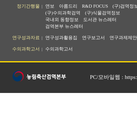
정기간행물
연보
아름드리
R&D FOCUS
(구)검역정
|
(구)수의과학검역
(구)식물검역정보
국내외 동향정보
도서관 뉴스레터
검역본부 뉴스레터
연구성과자료
연구성과활용집
연구보고서
연구과제제안
|
수의과학고서
수의과학고서
|
PC/모바일웹 : https://