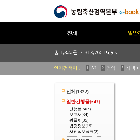
전체
일반
총
1,322
권 /
318,765
Pages
1
AI
2
3
인기검색어 :
검역
지색마
11
2025
12
중독성 식물
20
수의과학검역원
전체
(1322)
일반간행물
(647)
단행본
(507)
보고서
(34)
팜플렛
(85)
법령정보
(19)
사전정보공표
(2)