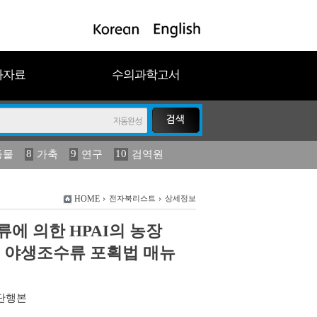
과자료
수의과학고서
8
9
10
동물
가축
연구
검역원
18
19
2023
연보
농림수산
HOME
전자북리스트
상세정보
에 의한 HPAI의 농장
 야생조수류 포획법 매뉴
단행본