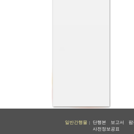
일반간행물
단행본
보고서
팜
|
사전정보공표