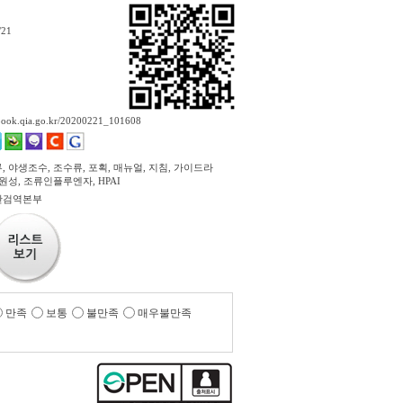
/21
ebook.qia.go.kr/20200221_101608
 야생조수, 조수류, 포획, 매뉴얼, 지침, 가이드라
원성, 조류인플루엔자, HPAI
산검역본부
만족
보통
불만족
매우불만족