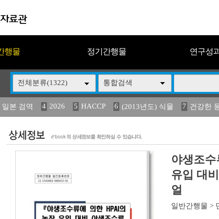
간행물
정기간행물
연구성
전체분류(1322)
통합검색
4
2026
5
HACCP
6
7
 일본 검역
(2013년도) 식물
건강한 
13
14
15
16
17
 도감
(2013년도) 식
媛 異
구제역
관리
야생조수류
유입 대비
얼
일반간행물
>