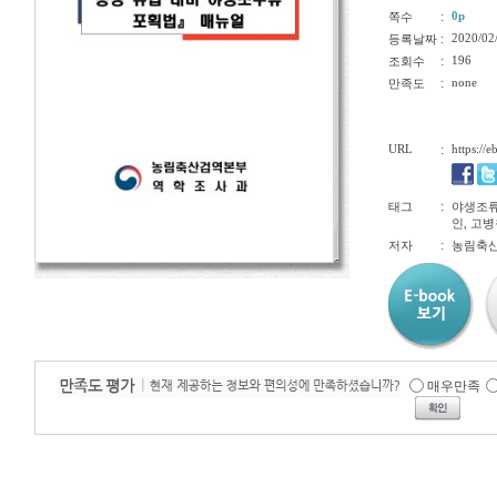
:
0p
쪽수
:
2020/02
등록날짜
:
196
조회수
:
none
만족도
URL
:
https://
:
태그
야생조류,
인, 고병
:
저자
농림축
매우만족