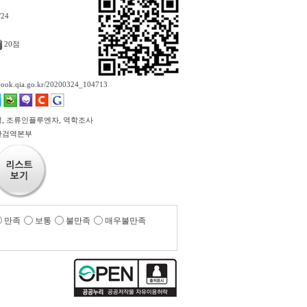
/24
20점
ebook.qia.go.kr/20200324_104713
, 조류인플루엔자, 역학조사
산검역본부
만족
보통
불만족
매우불만족