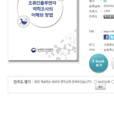
:
0p
쪽수
:
2020/03
등록날짜
:
1,991
조회수
:
만족도
URL
:
https://
:
태그
고병원성
:
저자
농림축
매우만족