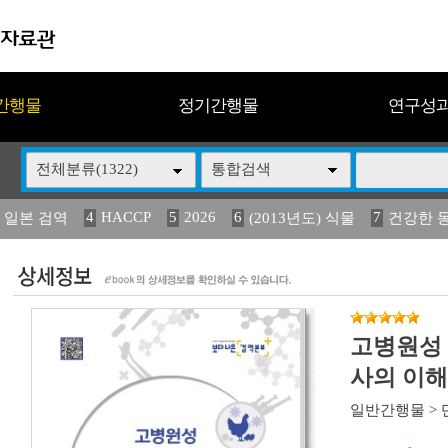
간행물
정기간행물
연구성
전체분류(1322)
통합검색
4
HACCP
5
2026
6
7
 일본 검역
(2013년도) 식물
건강한 
13
14
15
16
17
 도감
媛 異
(2013년도) 식
구제역
관리
고병원성
사의 이해
일반간행물
>