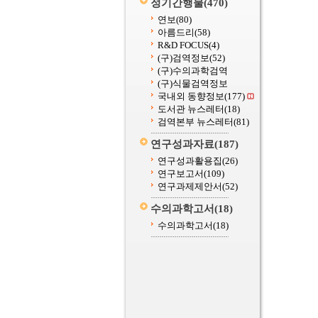
정기간행물
(470)
연보
(80)
아름드리
(58)
R&D FOCUS
(4)
(구)검역정보
(52)
(구)수의과학검역
(구)식물검역정보
국내외 동향정보
(177)
도서관 뉴스레터
(18)
검역본부 뉴스레터
(81)
연구성과자료
(187)
연구성과활용집
(26)
연구보고서
(109)
연구과제제안서
(52)
수의과학고서
(18)
수의과학고서
(18)