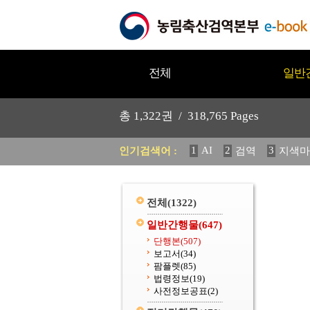
전체
일반
총
1,322
권 /
318,765
Pages
1
AI
2
3
인기검색어 :
검역
지색마
11
2025
12
중독성 식물
20
수의과학검역원
전체
(1322)
일반간행물
(647)
단행본
(507)
보고서
(34)
팜플렛
(85)
법령정보
(19)
사전정보공표
(2)