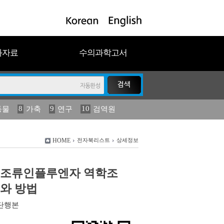
과자료
수의과학고서
8
9
10
동물
가축
연구
검역원
18
19
2023
연보
농림수산
HOME
전자북리스트
상세정보
 조류인플루엔자 역학조
와 방법
단행본