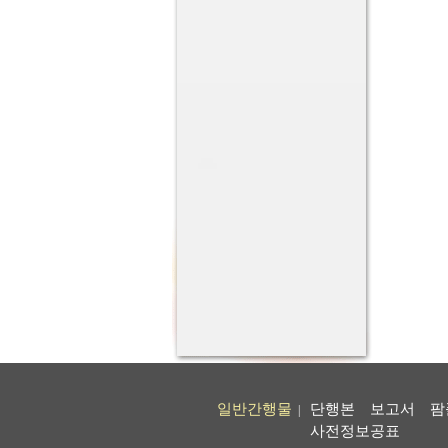
일반간행물
단행본
보고서
팜
|
사전정보공표