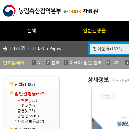
전체
일반간행물
총
1,322
권 /
318,765
Pages
전체분류(1322)
1
AI
2
3
4
2026
5
인기검색어 :
검역
지색마 일본 검역
11
2025
12
13
14
중독성 식물 도감
媛 異
(
20
수의과학검역원
전체
(1322)
일반간행물
(647)
단행본
(507)
보고서
(34)
팜플렛
(85)
법령정보
(19)
사전정보공표
(2)