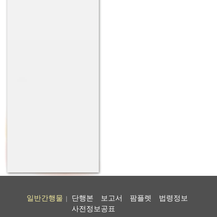
일반간행물
단행본
보고서
팜플렛
법령정보
|
사전정보공표