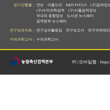
정기간행물
연보
아름드리
R&D FOCUS
(구)검역정
|
(구)수의과학검역
(구)식물검역정보
국내외 동향정보
도서관 뉴스레터
검역본부 뉴스레터
연구성과자료
연구성과활용집
연구보고서
연구과제제안
|
수의과학고서
수의과학고서
|
PC/모바일웹 : https://