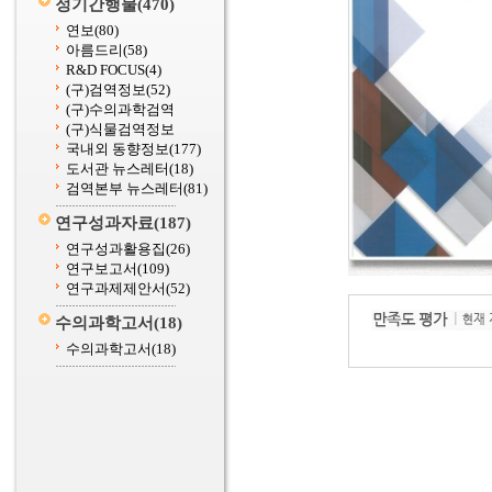
정기간행물
(470)
연보
(80)
아름드리
(58)
R&D FOCUS
(4)
(구)검역정보
(52)
(구)수의과학검역
(구)식물검역정보
국내외 동향정보
(177)
도서관 뉴스레터
(18)
검역본부 뉴스레터
(81)
연구성과자료
(187)
연구성과활용집
(26)
연구보고서
(109)
연구과제제안서
(52)
수의과학고서
(18)
수의과학고서
(18)