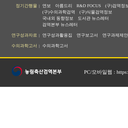
정기간행물
연보
아름드리
R&D FOCUS
(구)검역정
|
(구)수의과학검역
(구)식물검역정보
국내외 동향정보
도서관 뉴스레터
검역본부 뉴스레터
연구성과자료
연구성과활용집
연구보고서
연구과제제안
|
수의과학고서
수의과학고서
|
PC/모바일웹 : https://