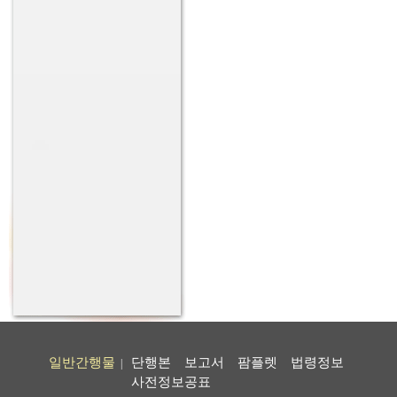
일반간행물
단행본
보고서
팜플렛
법령정보
|
사전정보공표