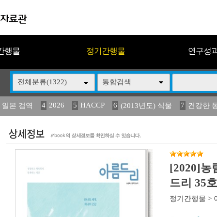
간행물
정기간행물
연구성
전체분류(1322)
통합검색
4
2026
5
HACCP
6
7
 일본 검역
(2013년도) 식물
건강한 
13
14
15
16
17
 도감
媛 異
(2013년도) 식
구제역
관리
[2020
드리 35
정기간행물
>