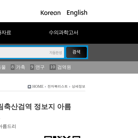
과자료
수의과학고서
8
9
10
동물
가축
연구
검역원
18
19
2023
연보
농림수산
HOME
전자북리스트
상세정보
]농림축산검역 정보지 아름
호
아름드리