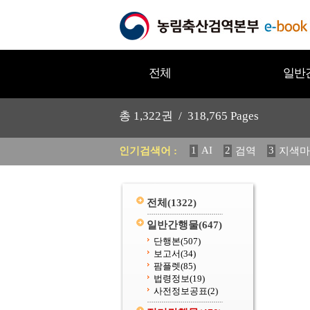
전체
일반
총
1,322
권 /
318,765
Pages
1
AI
2
3
인기검색어 :
검역
지색마
11
2025
12
중독성 식물
20
수의과학검역원
전체
(1322)
일반간행물
(647)
단행본
(507)
보고서
(34)
팜플렛
(85)
법령정보
(19)
사전정보공표
(2)