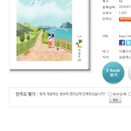
:
0p
쪽수
:
2020/07
등록날짜
:
1,452
조회수
:
만족도
URL
:
https://
:
태그
아름드리
:
저자
농림축
매우만족