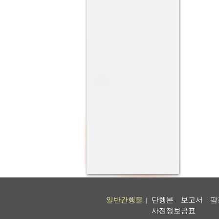
일반간행물
단행본
보고서
팜
|
사전정보공표