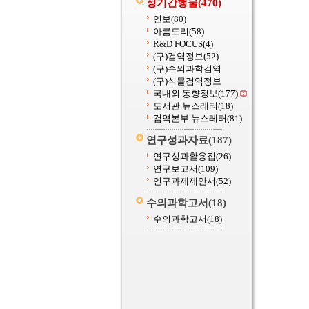
정기간행물
(470)
연보
(80)
아름드리
(58)
R&D FOCUS
(4)
(구)검역정보
(52)
(구)수의과학검역
(구)식물검역정보
국내외 동향정보
(177)
도서관 뉴스레터
(18)
검역본부 뉴스레터
(81)
연구성과자료
(187)
연구성과활용집
(26)
연구보고서
(109)
연구과제제안서
(52)
수의과학고서
(18)
수의과학고서
(18)