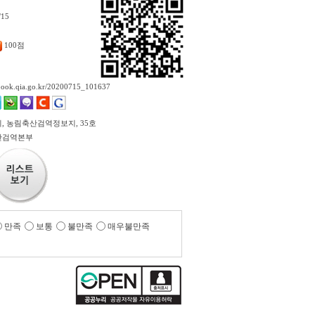
/15
100점
ebook.qia.go.kr/20200715_101637
, 농림축산검역정보지, 35호
산검역본부
만족
보통
불만족
매우불만족