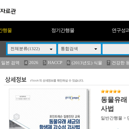
간행물
정기간행물
연구성
전체분류(1322)
통합검색
4
2026
5
HACCP
6
7
 일본 검역
(2013년도) 식물
건강한 
13
14
15
16
17
 도감
媛 異
(2013년도) 식
구제역
관리
동물유래 
사법
일반간행물
>