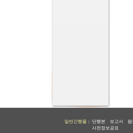
일반간행물
단행본
보고서
팜
|
사전정보공표