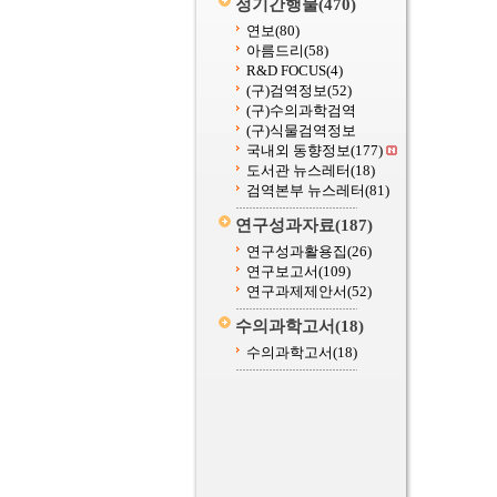
정기간행물
(470)
연보
(80)
아름드리
(58)
R&D FOCUS
(4)
(구)검역정보
(52)
(구)수의과학검역
(구)식물검역정보
국내외 동향정보
(177)
도서관 뉴스레터
(18)
검역본부 뉴스레터
(81)
연구성과자료
(187)
연구성과활용집
(26)
연구보고서
(109)
연구과제제안서
(52)
수의과학고서
(18)
수의과학고서
(18)