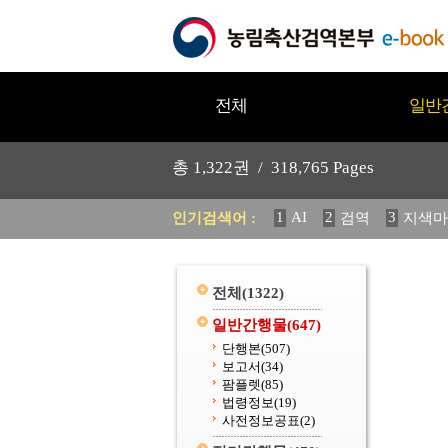
전체
일반
총
1,322
권 /
318,765
Pages
1
AI
2
3
인기검색어 :
검역
지색마
11
2025
12
중독성 식물
20
수의과학검역원
전체
(1322)
일반간행물
(647)
단행본
(507)
보고서
(34)
팜플렛
(85)
법령정보
(19)
사전정보공표
(2)