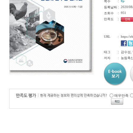
:
0p
쪽수
:
2020/08
등록날짜
:
951
조회수
:
만족도
URL
:
https://
:
태그
감수성,
:
저자
농림축산
매우만족