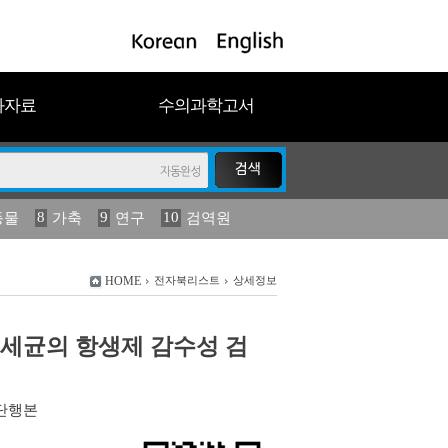
과자료
수의과학고서
8
9
10
동물
가축
연구
검역원
18
19
2023
연보
농림수산
HOME
전자북리스트
상세정보
세균의 항생제 감수성 검
단행본