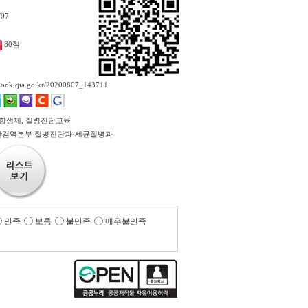
/07
80점
ebook.qia.go.kr/20200807_143711
 항생제, 질병진단교육
검역본부 질병진단과·세균질병과
만족
보통
불만족
매우불만족