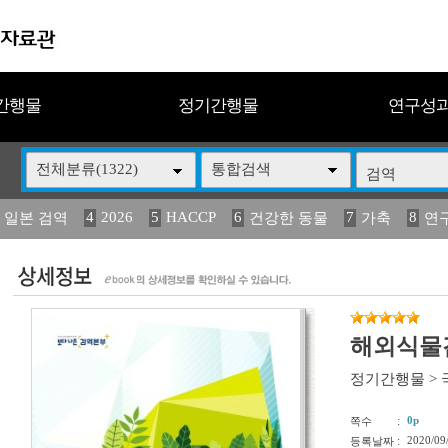
간행물
정기간행물
연구성
전체분류(1322)
통합검색
4
2026
5
HACCP
6
7
8
 일본 검역
건강한 동물
가축
연
13
14
15
16
17
 도감
媛 異
(2013년도) 식
구제역
관리
해외식물검
정기간행물
>
:
0p
쪽수
:
2020/09
등록날짜