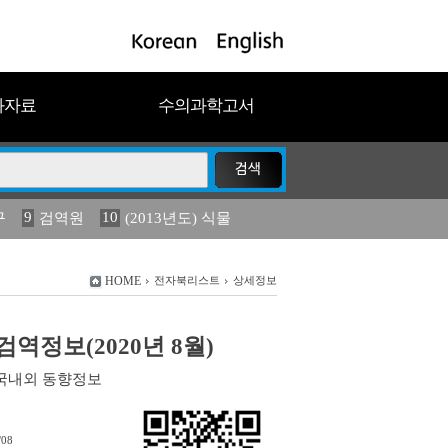
과자료
수의과학고서
9
10
구
검역원
(2013년도) 식물
18
2023
19
연보
농림수산
HOME
전자북리스트
상세정보
역정보(2020년 8월)
국내외 동향정보
/08