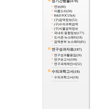
정기간행물
(470)
연보
(80)
아름드리
(58)
R&D FOCUS
(4)
(구)검역정보
(52)
(구)수의과학검역
(구)식물검역정보
국내외 동향정보
(177)
도서관 뉴스레터
(18)
검역본부 뉴스레터
(81)
연구성과자료
(187)
연구성과활용집
(26)
연구보고서
(109)
연구과제제안서
(52)
수의과학고서
(18)
수의과학고서
(18)