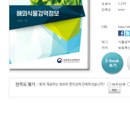
:
1,219
조회수
:
none
만족도
URL
:
https://
:
태그
식물검역, 
:
저자
농림축산
매우만족