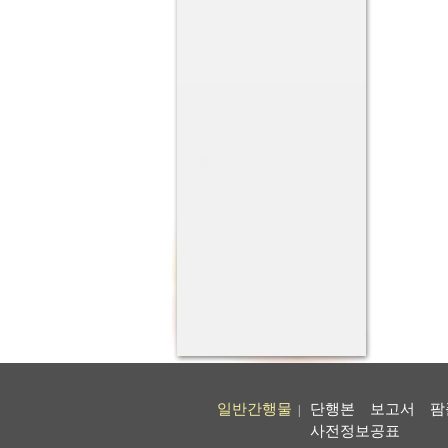
일반간행물
단행본
보고서
팜
|
사전정보공표