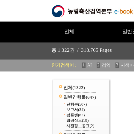
전체
일반
총
1,322
권 /
318,765
Pages
1
AI
2
3
인기검색어 :
검역
지색마
11
2025
12
중독성 식물
20
수의과학검역원
전체
(1322)
일반간행물
(647)
단행본
(507)
보고서
(34)
팜플렛
(85)
법령정보
(19)
사전정보공표
(2)