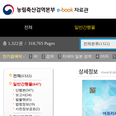
전체
일반간행물
총
1,322
권 /
318,765
Pages
전체분류(1322)
1
AI
2
3
4
2026
5
인기검색어 :
검역
지색마 일본 검역
11
2025
12
13
중독성 식물 도감
(2013년도) 
20
수의과학검역원
전체
(1322)
일반간행물
(647)
단행본
(507)
보고서
(34)
팜플렛
(85)
법령정보
(19)
사전정보공표
(2)