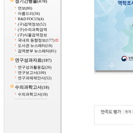
정기간행물
(470)
연보
(80)
아름드리
(58)
R&D FOCUS
(4)
(구)검역정보
(52)
(구)수의과학검역
(구)식물검역정보
국내외 동향정보
(177)
도서관 뉴스레터
(18)
검역본부 뉴스레터
(81)
연구성과자료
(187)
연구성과활용집
(26)
연구보고서
(109)
연구과제제안서
(52)
수의과학고서
(18)
수의과학고서
(18)