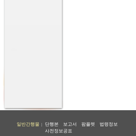
일반간행물
단행본
보고서
팜플렛
법령정보
|
사전정보공표