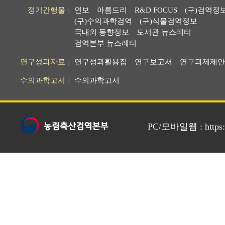
정기간행물
연보
아름드리
R&D FOCUS
(구)검역정
|
(구)수의과학검역
(구)식물검역정보
국내외 동향정보
도서관 뉴스레터
검역본부 뉴스레터
연구성과자료
연구성과활용집
연구보고서
연구과제제안
|
수의과학고서
수의과학고서
|
PC/모바일웹 : https://