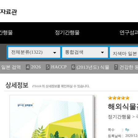
간행물
정기간행물
연구성
전체분류(1322)
통합검색
4
2026
5
HACCP
6
7
 일본 검역
(2013년도) 식물
건강한 
13
14
15
16
17
 도감
媛 異
(2013년도) 식
구제역
관리
해외식물검
정기간행물
>
:
0p
쪽수
:
2020/12
등록날짜