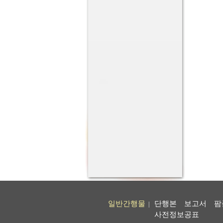
일반간행물
단행본
보고서
팜
|
사전정보공표