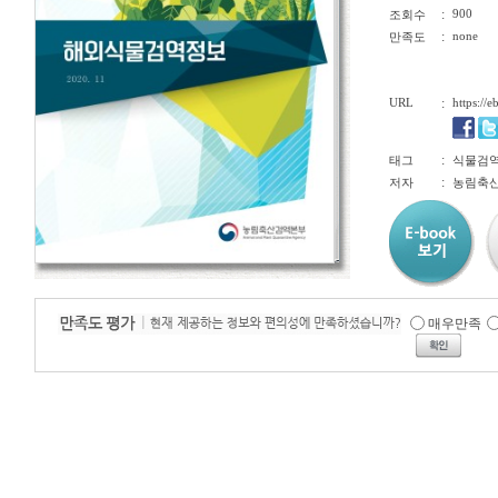
:
900
조회수
:
none
만족도
URL
:
https://
:
태그
식물검역, 
:
저자
농림축산
매우만족