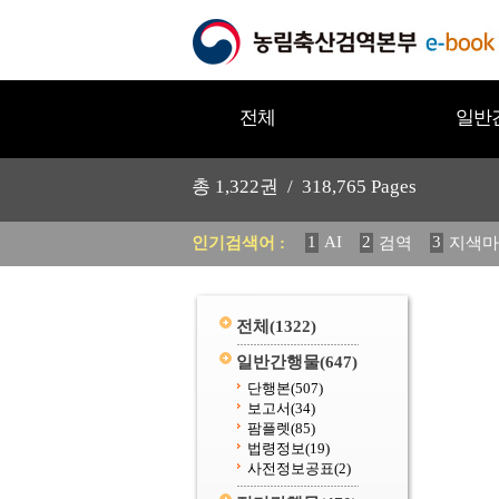
전체
일반
총
1,322
권 /
318,765
Pages
1
AI
2
3
인기검색어 :
검역
지색마
11
2025
12
중독성 식물
20
수의과학검역원
전체
(1322)
일반간행물
(647)
단행본
(507)
보고서
(34)
팜플렛
(85)
법령정보
(19)
사전정보공표
(2)