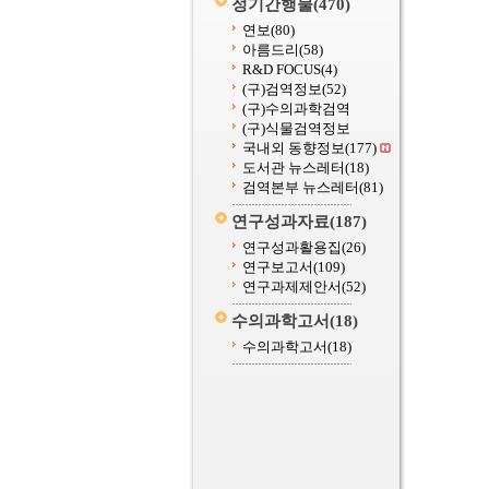
정기간행물
(470)
연보
(80)
아름드리
(58)
R&D FOCUS
(4)
(구)검역정보
(52)
(구)수의과학검역
(구)식물검역정보
국내외 동향정보
(177)
도서관 뉴스레터
(18)
검역본부 뉴스레터
(81)
연구성과자료
(187)
연구성과활용집
(26)
연구보고서
(109)
연구과제제안서
(52)
수의과학고서
(18)
수의과학고서
(18)