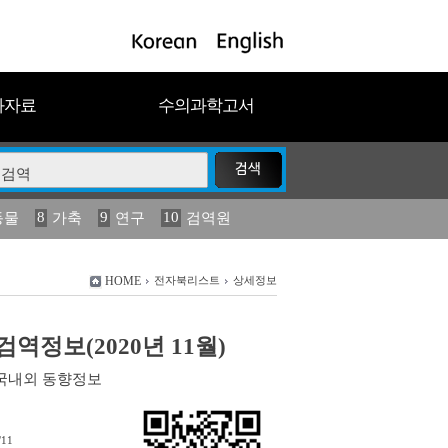
과자료
수의과학고서
8
9
10
동물
가축
연구
검역원
18
19
2023
연보
농림수산
HOME
전자북리스트
상세정보
역정보(2020년 11월)
국내외 동향정보
/11