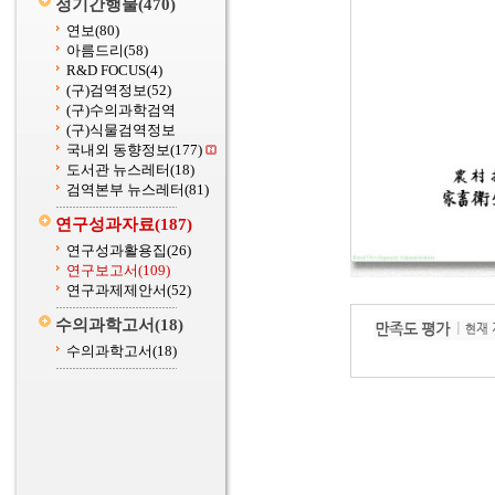
정기간행물
(470)
연보
(80)
아름드리
(58)
R&D FOCUS
(4)
(구)검역정보
(52)
(구)수의과학검역
(구)식물검역정보
국내외 동향정보
(177)
도서관 뉴스레터
(18)
검역본부 뉴스레터
(81)
연구성과자료
(187)
연구성과활용집
(26)
연구보고서
(109)
연구과제제안서
(52)
수의과학고서
(18)
수의과학고서
(18)