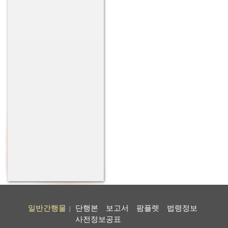
일반간행물
단행본
보고서
팜플렛
법령정보
|
사전정보공표