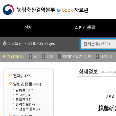
전체
일반간행물
총
1,322
권 /
318,765
Pages
전체분류(1322)
1
AI
2
3
4
HACCP
인기검색어 :
검역
지색마 일본 검역
11
2025
12
13
14
중독성 식물 도감
媛 異
(
20
수의과학검역원
전체
(1322)
일반간행물
(647)
단행본
(507)
보고서
(34)
팜플렛
(85)
법령정보
(19)
사전정보공표
(2)