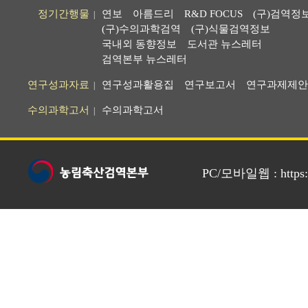
정기간행물
연보
아름드리
R&D FOCUS
(구)검역정
|
(구)수의과학검역
(구)식물검역정보
국내외 동향정보
도서관 뉴스레터
검역본부 뉴스레터
연구성과자료
연구성과활용집
연구보고서
연구과제제안
|
수의과학고서
수의과학고서
|
PC/모바일웹 : https://