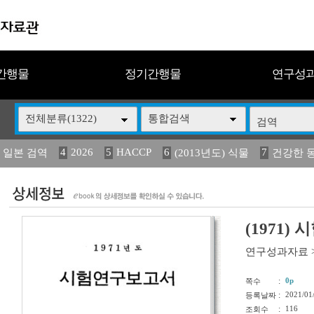
간행물
정기간행물
연구성
전체분류(1322)
통합검색
4
2026
5
HACCP
6
7
 일본 검역
(2013년도) 식물
건강한 
13
14
15
16
17
 도감
媛 異
(2013년도) 식
구제역
관리
(1971
연구성과자료
:
0p
쪽수
:
2021/01
등록날짜
:
116
조회수