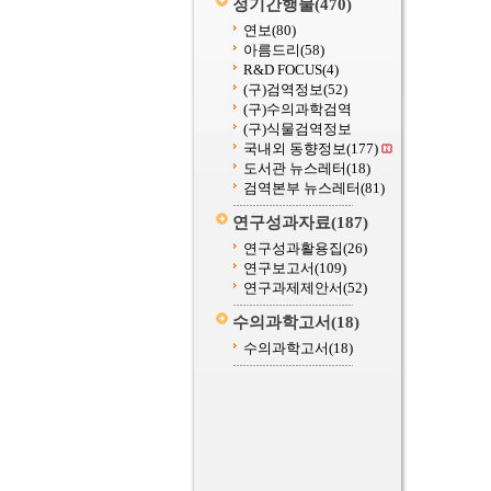
정기간행물
(470)
연보
(80)
아름드리
(58)
R&D FOCUS
(4)
(구)검역정보
(52)
(구)수의과학검역
(구)식물검역정보
국내외 동향정보
(177)
도서관 뉴스레터
(18)
검역본부 뉴스레터
(81)
연구성과자료
(187)
연구성과활용집
(26)
연구보고서
(109)
연구과제제안서
(52)
수의과학고서
(18)
수의과학고서
(18)