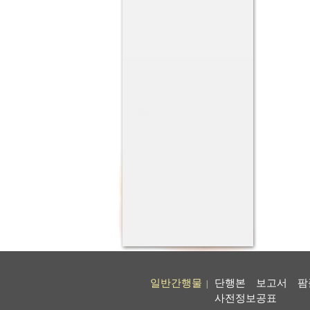
일반간행물
단행본
보고서
팜
|
사전정보공표