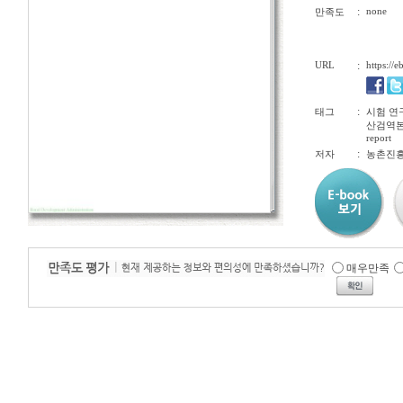
:
none
만족도
URL
:
https://
:
태그
시험 연
산검역본부연
report
:
저자
농촌진
매우만족