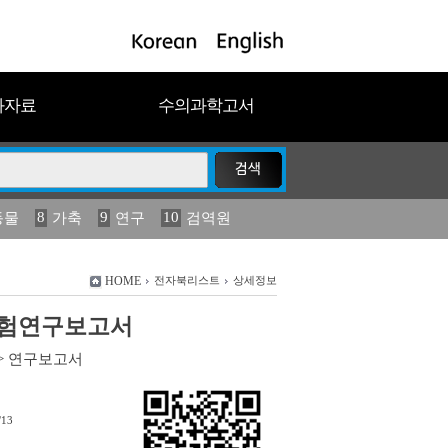
과자료
수의과학고서
8
9
10
동물
가축
연구
검역원
18
19
2023
연보
농림수산
HOME
전자북리스트
상세정보
) 시험연구보고서
>
연구보고서
/13