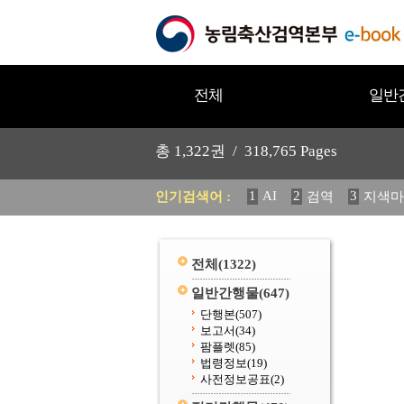
전체
일반
총
1,322
권 /
318,765
Pages
1
AI
2
3
인기검색어 :
검역
지색마
11
2025
12
중독성 식물
20
수의과학검역원
전체
(1322)
일반간행물
(647)
단행본
(507)
보고서
(34)
팜플렛
(85)
법령정보
(19)
사전정보공표
(2)