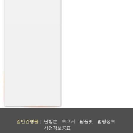
일반간행물
단행본
보고서
팜플렛
법령정보
|
사전정보공표