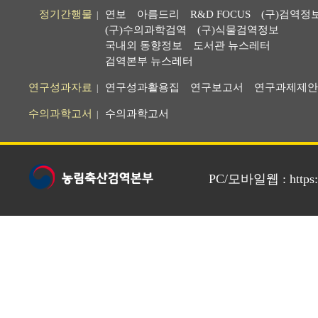
정기간행물
연보
아름드리
R&D FOCUS
(구)검역정
|
(구)수의과학검역
(구)식물검역정보
국내외 동향정보
도서관 뉴스레터
검역본부 뉴스레터
연구성과자료
연구성과활용집
연구보고서
연구과제제안
|
수의과학고서
수의과학고서
|
PC/모바일웹 : https://