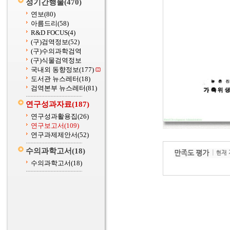
정기간행물
(470)
연보
(80)
아름드리
(58)
R&D FOCUS
(4)
(구)검역정보
(52)
(구)수의과학검역
(구)식물검역정보
국내외 동향정보
(177)
도서관 뉴스레터
(18)
검역본부 뉴스레터
(81)
연구성과자료
(187)
연구성과활용집
(26)
연구보고서
(109)
연구과제제안서
(52)
수의과학고서
(18)
수의과학고서
(18)