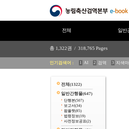
전체
일반
총
1,322
권 /
318,765
Pages
1
AI
2
3
인기검색어 :
검역
지색마
11
2025
12
중독성 식물
20
수의과학검역원
전체
(1322)
일반간행물
(647)
단행본
(507)
보고서
(34)
팜플렛
(85)
법령정보
(19)
사전정보공표
(2)