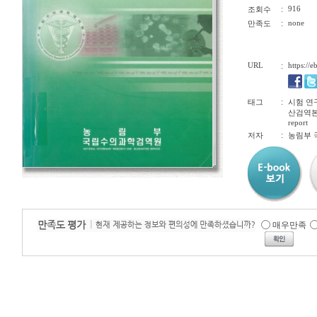
:
916
조회수
:
none
만족도
URL
:
https://
:
태그
시험 연
산검역본부연
report
:
저자
농림부
매우만족