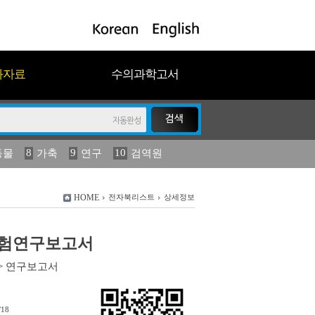
과자료
수의과학고서
8
9
10
동물
가축
연구
검역원
18
2023
19
연보
농림수산
HOME
전자북리스트
상세정보
) 시험연구보고서
>
연구보고서
/18