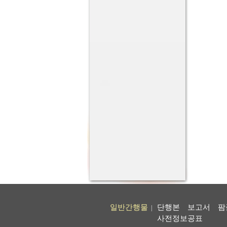
일반간행물
단행본
보고서
팜
|
사전정보공표