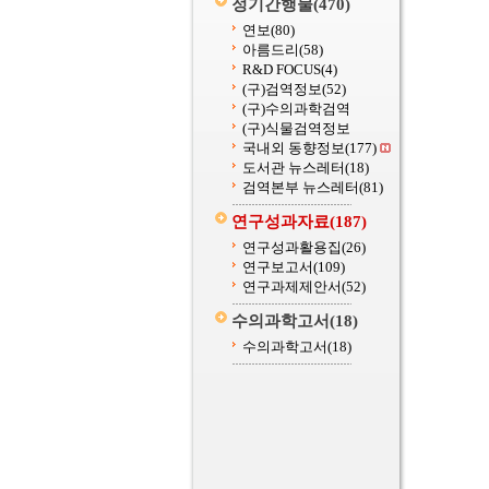
정기간행물
(470)
연보
(80)
아름드리
(58)
R&D FOCUS
(4)
(구)검역정보
(52)
(구)수의과학검역
(구)식물검역정보
국내외 동향정보
(177)
도서관 뉴스레터
(18)
검역본부 뉴스레터
(81)
연구성과자료
(187)
연구성과활용집
(26)
연구보고서
(109)
연구과제제안서
(52)
수의과학고서
(18)
수의과학고서
(18)