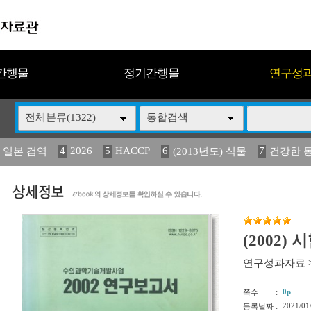
간행물
정기간행물
연구성
전체분류(1322)
통합검색
4
2026
5
HACCP
6
7
 일본 검역
(2013년도) 식물
건강한 
13
14
15
16
17
 도감
媛 異
(2013년도) 식
구제역
관리
(2002
연구성과자료
:
0p
쪽수
:
2021/01
등록날짜