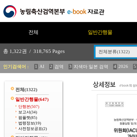
전체
일반간행물
총
1,322
권 /
318,765
Pages
전체분류(1322)
1
AI
2
3
4
2026
5
인기검색어 :
검역
지색마 일본 검역
11
2025
12
13
14
중독성 식물 도감
媛 異
(
20
수의과학검역원
전체
(1322)
일반간행물
(647)
단행본
(507)
보고서
(34)
팜플렛
(85)
법령정보
(19)
사전정보공표
(2)