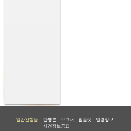
일반간행물
단행본
보고서
팜플렛
법령정보
|
사전정보공표