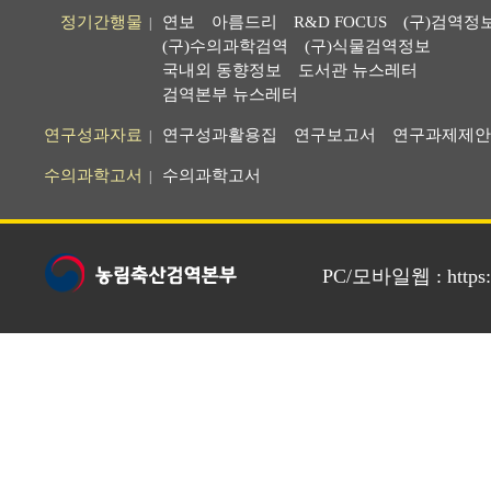
정기간행물
연보
아름드리
R&D FOCUS
(구)검역정
|
(구)수의과학검역
(구)식물검역정보
국내외 동향정보
도서관 뉴스레터
검역본부 뉴스레터
연구성과자료
연구성과활용집
연구보고서
연구과제제안
|
수의과학고서
수의과학고서
|
PC/모바일웹 : https://