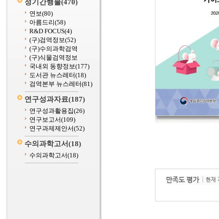
정기간행물
(470)
연보
(80)
아름드리
(58)
R&D FOCUS
(4)
(구)검역정보
(52)
(구)수의과학검역
(구)식물검역정보
국내외 동향정보
(177)
도서관 뉴스레터
(18)
검역본부 뉴스레터
(81)
연구성과자료
(187)
연구성과활용집
(26)
연구보고서
(109)
연구과제제안서
(52)
수의과학고서
(18)
수의과학고서
(18)