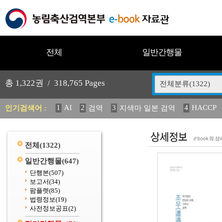
전체
일반간행물
총
1,322
권 /
318,765
Pages
전체분류(1322)
1
AI
2
3
4
HACCP
인기검색어 :
검역
지색마 일본 검역
11
2025
12
13
14
중독성 식물 도감
媛 異
(
20
수의과학검역원
전체
(1322)
일반간행물
(647)
단행본
(507)
보고서
(34)
팜플렛
(85)
법령정보
(19)
사전정보공표
(2)