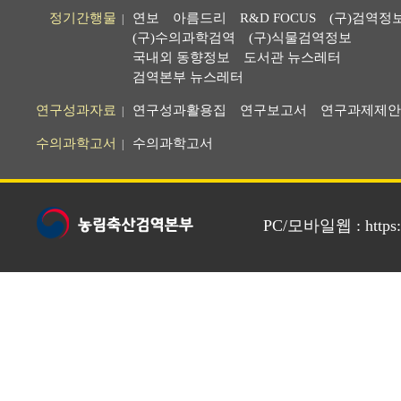
정기간행물
연보
아름드리
R&D FOCUS
(구)검역정
|
(구)수의과학검역
(구)식물검역정보
국내외 동향정보
도서관 뉴스레터
검역본부 뉴스레터
연구성과자료
연구성과활용집
연구보고서
연구과제제안
|
수의과학고서
수의과학고서
|
PC/모바일웹 : https://