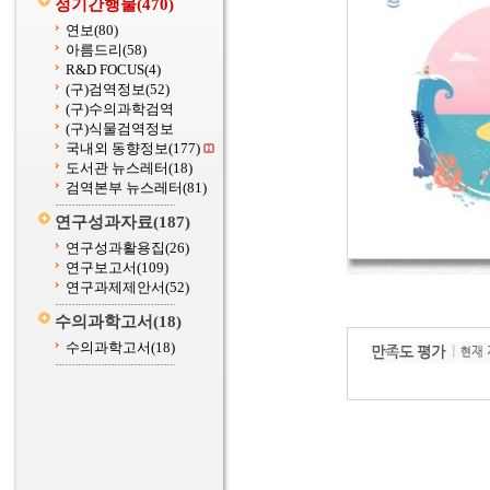
정기간행물
(470)
연보
(80)
아름드리
(58)
R&D FOCUS
(4)
(구)검역정보
(52)
(구)수의과학검역
(구)식물검역정보
국내외 동향정보
(177)
도서관 뉴스레터
(18)
검역본부 뉴스레터
(81)
연구성과자료
(187)
연구성과활용집
(26)
연구보고서
(109)
연구과제제안서
(52)
수의과학고서
(18)
수의과학고서
(18)