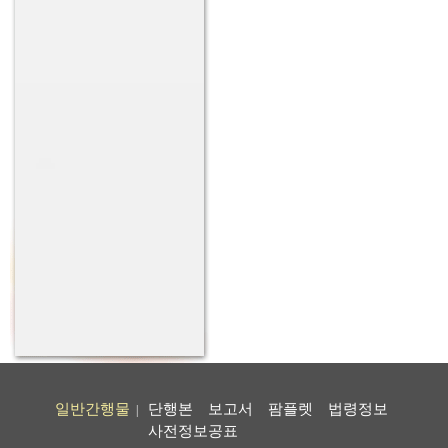
일반간행물
단행본
보고서
팜플렛
법령정보
|
사전정보공표