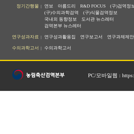
정기간행물
연보
아름드리
R&D FOCUS
(구)검역정
|
(구)수의과학검역
(구)식물검역정보
국내외 동향정보
도서관 뉴스레터
검역본부 뉴스레터
연구성과자료
연구성과활용집
연구보고서
연구과제제안
|
수의과학고서
수의과학고서
|
PC/모바일웹 : https://