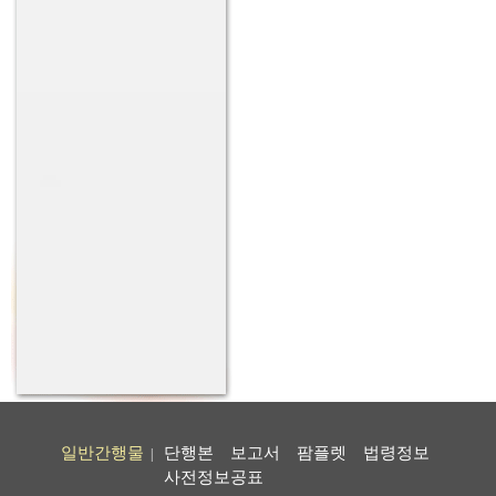
일반간행물
단행본
보고서
팜플렛
법령정보
|
사전정보공표