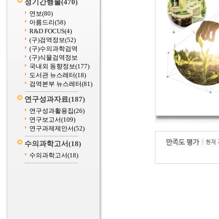
정기간행물
(470)
연보
(80)
아름드리
(58)
R&D FOCUS
(4)
(구)검역정보
(52)
(구)수의과학검역
(구)식물검역정보
국내외 동향정보
(177)
도서관 뉴스레터
(18)
검역본부 뉴스레터
(81)
연구성과자료
(187)
연구성과활용집
(26)
연구보고서
(109)
연구과제제안서
(52)
수의과학고서
(18)
수의과학고서
(18)