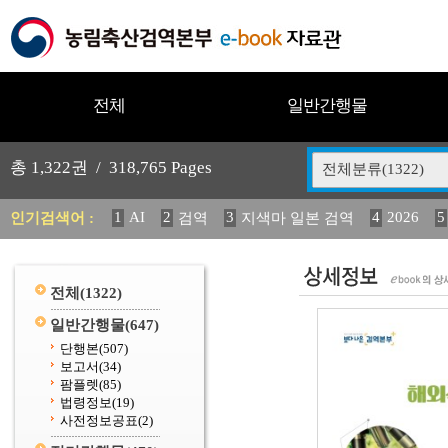
전체
일반간행물
총
1,322
권 /
318,765
Pages
전체분류(1322)
1
AI
2
3
4
2026
5
인기검색어 :
검역
지색마 일본 검역
11
2025
12
13
14
중독성 식물 도감
媛 異
(
20
수의과학검역원
전체
(1322)
일반간행물
(647)
단행본
(507)
보고서
(34)
팜플렛
(85)
법령정보
(19)
사전정보공표
(2)