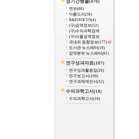
정기간행물
(470)
연보
(80)
아름드리
(58)
R&D FOCUS
(4)
(구)검역정보
(52)
(구)수의과학검역
(구)식물검역정보
국내외 동향정보
(177)
도서관 뉴스레터
(18)
검역본부 뉴스레터
(81)
연구성과자료
(187)
연구성과활용집
(26)
연구보고서
(109)
연구과제제안서
(52)
수의과학고서
(18)
수의과학고서
(18)