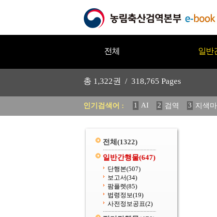
전체
일반
총
1,322
권 /
318,765
Pages
1
AI
2
3
인기검색어 :
검역
지색마
11
2025
12
중독성 식물
20
수의과학검역원
전체
(1322)
일반간행물
(647)
단행본
(507)
보고서
(34)
팜플렛
(85)
법령정보
(19)
사전정보공표
(2)