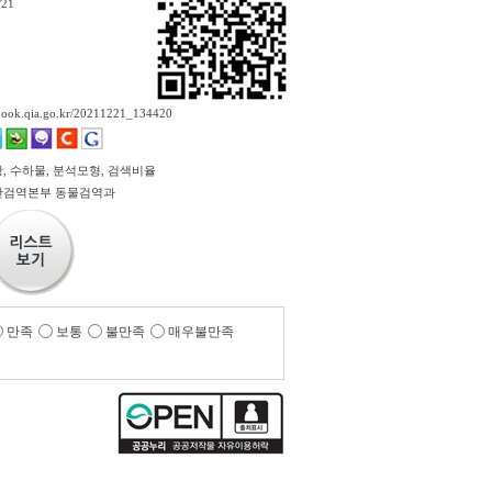
/21
ebook.qia.go.kr/20211221_134420
, 수하물, 분석모형, 검색비율
산검역본부 동물검역과
만족
보통
불만족
매우불만족