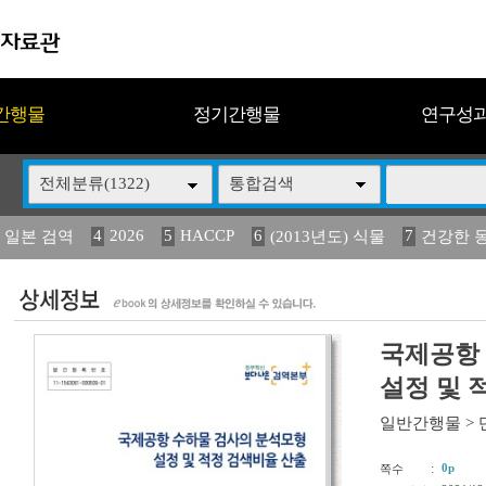
간행물
정기간행물
연구성
전체분류(1322)
통합검색
4
2026
5
HACCP
6
7
 일본 검역
(2013년도) 식물
건강한 
13
14
15
16
17
 도감
媛 異
(2013년도) 식
구제역
관리
국제공항
설정 및 
일반간행물
>
:
0p
쪽수