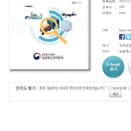
:
2021/12
등록날짜
:
328
조회수
:
none
만족도
URL
:
https://
:
태그
국제공항
:
저자
농림축
매우만족