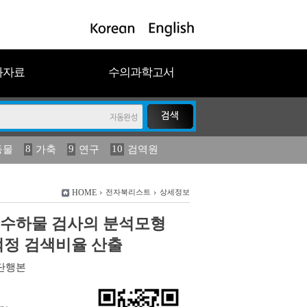
과자료
수의과학고서
8
9
10
동물
가축
연구
검역원
18
19
2023
연보
농림수산
HOME
전자북리스트
상세정보
 수하물 검사의 분석모형
적정 검색비율 산출
단행본