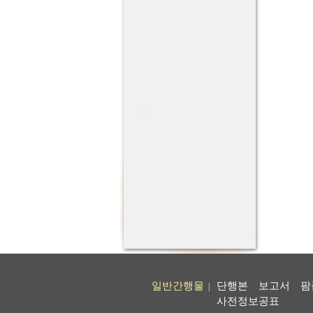
일반간행물
단행본
보고서
팜
|
사전정보공표