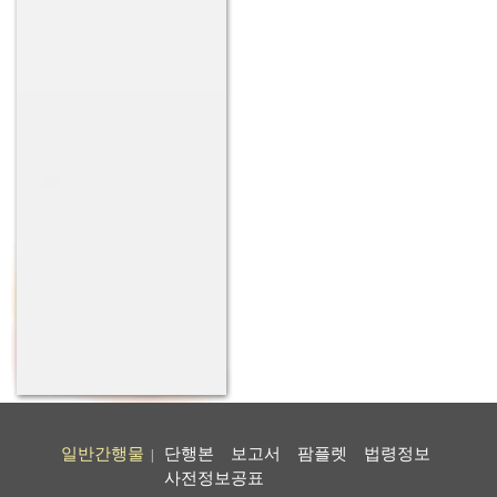
일반간행물
단행본
보고서
팜플렛
법령정보
|
사전정보공표