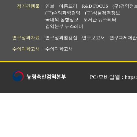
정기간행물
연보
아름드리
R&D FOCUS
(구)검역정
|
(구)수의과학검역
(구)식물검역정보
국내외 동향정보
도서관 뉴스레터
검역본부 뉴스레터
연구성과자료
연구성과활용집
연구보고서
연구과제제안
|
수의과학고서
수의과학고서
|
PC/모바일웹 : https://