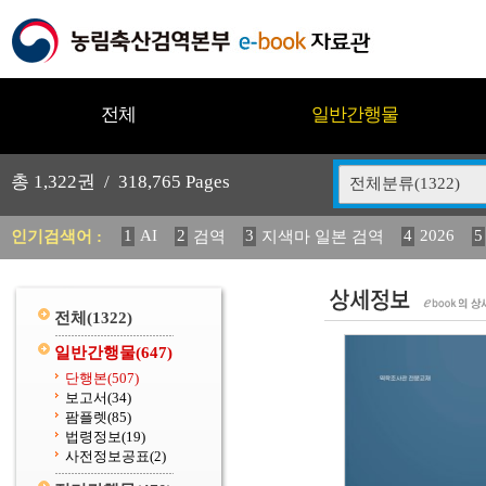
전체
일반간행물
총
1,322
권 /
318,765
Pages
전체분류(1322)
1
AI
2
3
4
2026
5
인기검색어 :
검역
지색마 일본 검역
11
2025
12
13
14
중독성 식물 도감
媛 異
(
20
수의과학검역원
전체
(1322)
일반간행물
(647)
단행본
(507)
보고서
(34)
팜플렛
(85)
법령정보
(19)
사전정보공표
(2)