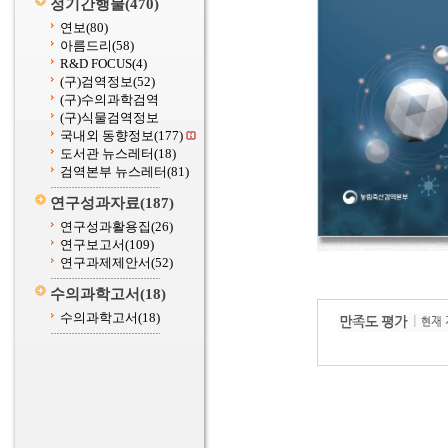
정기간행물
(470)
연보
(80)
아름드리
(58)
R&D FOCUS
(4)
(구)검역정보
(52)
(구)수의과학검역
(구)식물검역정보
국내외 동향정보
(177)
도서관 뉴스레터
(18)
검역본부 뉴스레터
(81)
연구성과자료
(187)
연구성과활용집
(26)
연구보고서
(109)
연구과제제안서
(52)
수의과학고서
(18)
수의과학고서
(18)