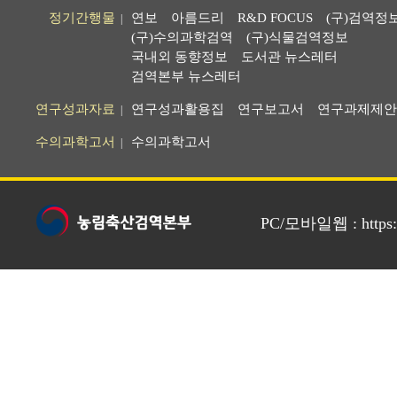
정기간행물
연보
아름드리
R&D FOCUS
(구)검역정
|
(구)수의과학검역
(구)식물검역정보
국내외 동향정보
도서관 뉴스레터
검역본부 뉴스레터
연구성과자료
연구성과활용집
연구보고서
연구과제제안
|
수의과학고서
수의과학고서
|
PC/모바일웹 : https://