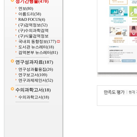
정기간행물
(470)
연보
(80)
아름드리
(58)
R&D FOCUS
(4)
(구)검역정보
(52)
(구)수의과학검역
(구)식물검역정보
국내외 동향정보
(177)
도서관 뉴스레터
(18)
검역본부 뉴스레터
(81)
연구성과자료
(187)
연구성과활용집
(26)
연구보고서
(109)
연구과제제안서
(52)
수의과학고서
(18)
수의과학고서
(18)