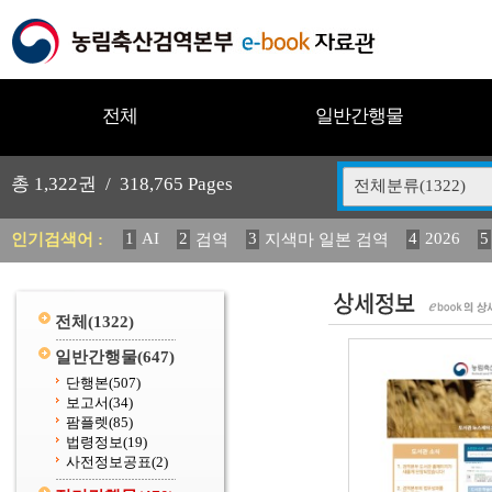
전체
일반간행물
총
1,322
권 /
318,765
Pages
전체분류(1322)
1
AI
2
3
4
2026
5
인기검색어 :
검역
지색마 일본 검역
11
2025
12
13
14
중독성 식물 도감
媛 異
(
20
수의과학검역원
전체
(1322)
일반간행물
(647)
단행본
(507)
보고서
(34)
팜플렛
(85)
법령정보
(19)
사전정보공표
(2)