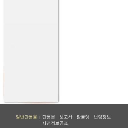
일반간행물
단행본
보고서
팜플렛
법령정보
|
사전정보공표