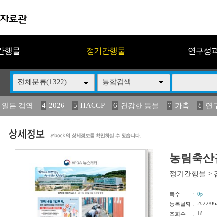
간행물
정기간행물
연구성
전체분류(1322)
통합검색
4
2026
5
HACCP
6
7
8
 일본 검역
건강한 동물
가축
연
14
15
16
17
18
2
媛 異
(2013년도) 식
구제역
관리
연보
농림축산검
정기간행물
>
:
0p
쪽수
:
2022/06
등록날짜
:
18
조회수