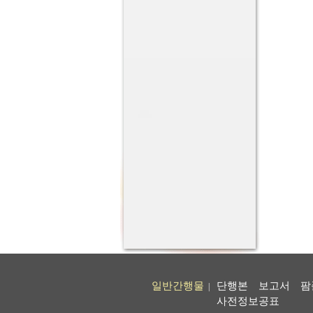
일반간행물
단행본
보고서
팜
|
사전정보공표