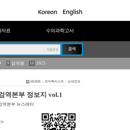
과자료
수의과학고서
9
10
2025
구
검역원
11
(2013년도) 식물
023
19
농림수산
HOME
전자북리스트
상세정보
역본부 정보지 vol.1
검역본부 뉴스레터
/29