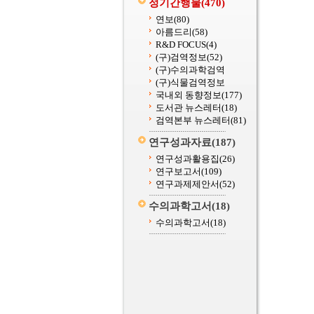
정기간행물
(470)
연보
(80)
아름드리
(58)
R&D FOCUS
(4)
(구)검역정보
(52)
(구)수의과학검역
(구)식물검역정보
국내외 동향정보
(177)
도서관 뉴스레터
(18)
검역본부 뉴스레터
(81)
연구성과자료
(187)
연구성과활용집
(26)
연구보고서
(109)
연구과제제안서
(52)
수의과학고서
(18)
수의과학고서
(18)