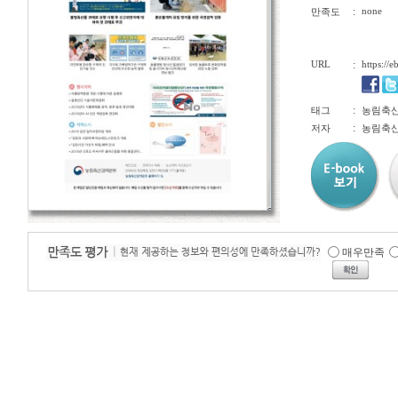
:
none
만족도
URL
:
https://
:
태그
농림축산
:
저자
농림축
매우만족