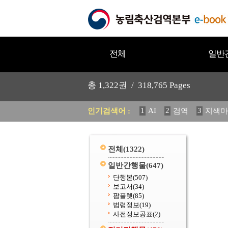
전체
일반
총
1,322
권 /
318,765
Pages
1
AI
2
3
인기검색어 :
검역
지색마
12
13
중독성 식물 도감
20
수의과학검역원
전체
(1322)
일반간행물
(647)
단행본
(507)
보고서
(34)
팜플렛
(85)
법령정보
(19)
사전정보공표
(2)