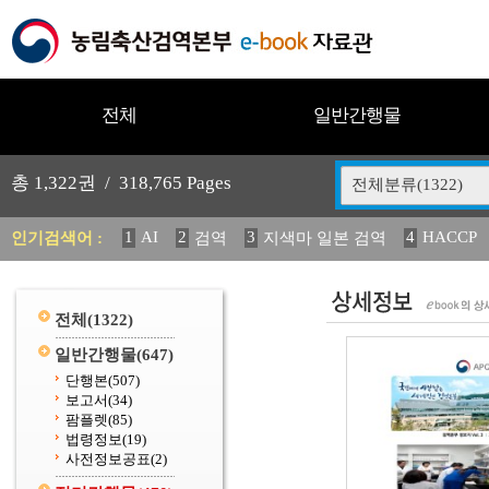
전체
일반간행물
총
1,322
권 /
318,765
Pages
전체분류(1322)
1
AI
2
3
4
HACCP
인기검색어 :
검역
지색마 일본 검역
11
2025
12
13
14
중독성 식물 도감
媛 異
(
20
수의과학검역원
전체
(1322)
일반간행물
(647)
단행본
(507)
보고서
(34)
팜플렛
(85)
법령정보
(19)
사전정보공표
(2)