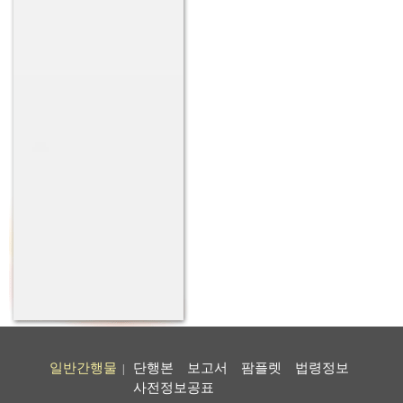
일반간행물
단행본
보고서
팜플렛
법령정보
|
사전정보공표