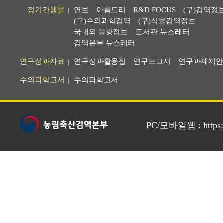
정기간행물
연보
아름드리
R&D FOCUS
(구)검역정
|
(구)수의과학검역
(구)식물검역정보
국내외 동향정보
도서관 뉴스레터
검역본부 뉴스레터
연구성과자료
연구성과활용집
연구보고서
연구과제제안
|
수의과학고서
수의과학고서
|
PC/모바일웹 : https://