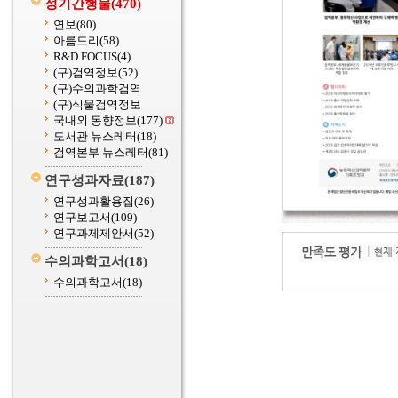
정기간행물
(470)
연보
(80)
아름드리
(58)
R&D FOCUS
(4)
(구)검역정보
(52)
(구)수의과학검역
(구)식물검역정보
국내외 동향정보
(177)
도서관 뉴스레터
(18)
검역본부 뉴스레터
(81)
연구성과자료
(187)
연구성과활용집
(26)
연구보고서
(109)
연구과제제안서
(52)
수의과학고서
(18)
수의과학고서
(18)