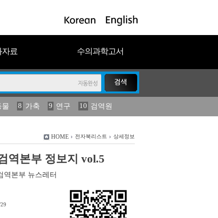
과자료
수의과학고서
8
9
10
동물
가축
연구
검역원
18
2023
19
연보
농림수산
HOME
전자북리스트
상세정보
역본부 정보지 vol.5
검역본부 뉴스레터
/29