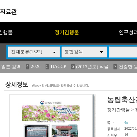
간행물
정기간행물
연구성
전체분류(1322)
통합검색
4
2026
5
HACCP
6
7
 일본 검역
(2013년도) 식물
건강한 
13
14
15
16
17
 도감
媛 異
(2013년도) 식
구제역
관리
농림축산검
정기간행물
>
:
0p
쪽수
:
2022/06
등록날짜
:
16
조회수