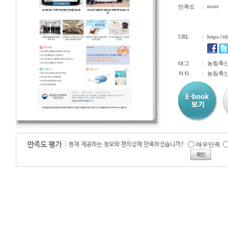
:
none
만족도
URL
:
https://
:
태그
농림축산
:
저자
농림축
매우만족