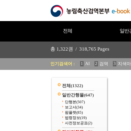
전체
일반
총
1,322
권 /
318,765
Pages
1
AI
2
3
인기검색어 :
검역
지색마
11
2025
12
중독성 식물
20
수의과학검역원
전체
(1322)
일반간행물
(647)
단행본
(507)
보고서
(34)
팜플렛
(85)
법령정보
(19)
사전정보공표
(2)