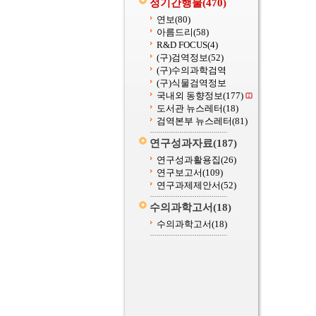
정기간행물
(470)
연보
(80)
아름드리
(58)
R&D FOCUS
(4)
(구)검역정보
(52)
(구)수의과학검역
(구)식물검역정보
국내외 동향정보
(177)
도서관 뉴스레터
(18)
검역본부 뉴스레터
(81)
연구성과자료
(187)
연구성과활용집
(26)
연구보고서
(109)
연구과제제안서
(52)
수의과학고서
(18)
수의과학고서
(18)