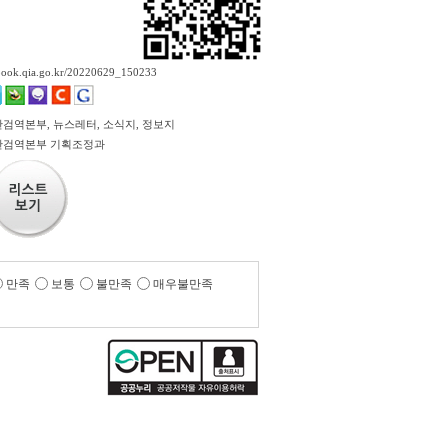
ebook.qia.go.kr/20220629_150233
검역본부, 뉴스레터, 소식지, 정보지
산검역본부 기획조정과
만족
보통
불만족
매우불만족