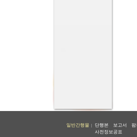
일반간행물
단행본
보고서
팜
|
사전정보공표