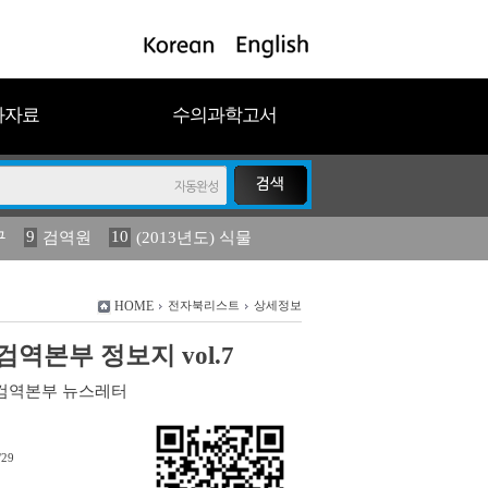
과자료
수의과학고서
9
10
구
검역원
(2013년도) 식물
18
2023
19
연보
농림수산
HOME
전자북리스트
상세정보
역본부 정보지 vol.7
검역본부 뉴스레터
/29