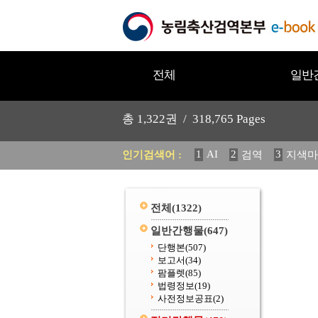
전체
일반
총
1,322
권 /
318,765
Pages
1
AI
2
3
인기검색어 :
검역
지색마
11
2025
12
중독성 식물
20
수의과학검역원
전체
(1322)
일반간행물
(647)
단행본
(507)
보고서
(34)
팜플렛
(85)
법령정보
(19)
사전정보공표
(2)