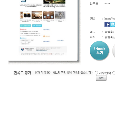
:
none
만족도
URL
:
https://
:
태그
농림축산
:
저자
농림축
매우만족