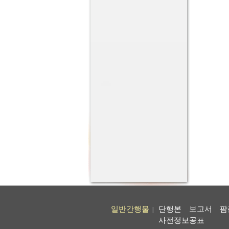
일반간행물
단행본
보고서
팜
|
사전정보공표