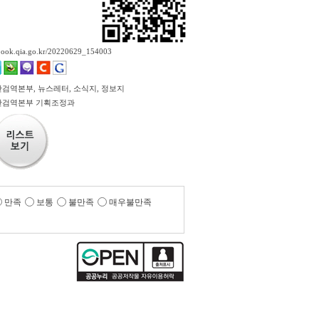
ebook.qia.go.kr/20220629_154003
검역본부, 뉴스레터, 소식지, 정보지
산검역본부 기획조정과
만족
보통
불만족
매우불만족