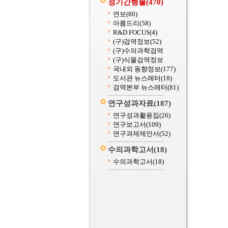
정기간행물
(470)
연보
(80)
아름드리
(58)
R&D FOCUS
(4)
(구)검역정보
(52)
(구)수의과학검역
(구)식물검역정보
국내외 동향정보
(177)
도서관 뉴스레터
(18)
검역본부 뉴스레터
(81)
연구성과자료
(187)
연구성과활용집
(26)
연구보고서
(109)
연구과제제안서
(52)
수의과학고서
(18)
수의과학고서
(18)