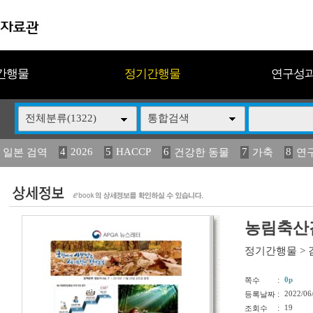
간행물
정기간행물
연구성
전체분류(1322)
통합검색
4
2026
5
HACCP
6
7
8
 일본 검역
건강한 동물
가축
연
13
14
15
16
17
 도감
媛 異
(2013년도) 식
구제역
관리
농림축산검
정기간행물
>
:
0p
쪽수
:
2022/06
등록날짜
:
19
조회수