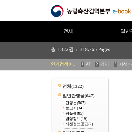
전체
일반
총
1,322
권 /
318,765
Pages
1
AI
2
3
인기검색어 :
검역
지색마
11
2025
12
중독성 식물
20
수의과학검역원
전체
(1322)
일반간행물
(647)
단행본
(507)
보고서
(34)
팜플렛
(85)
법령정보
(19)
사전정보공표
(2)