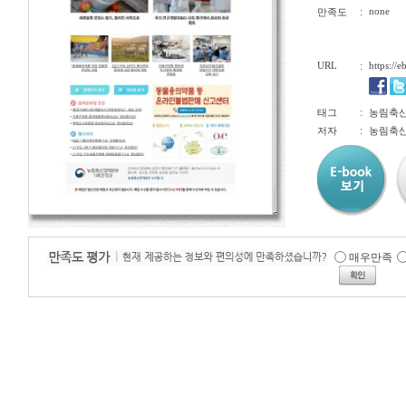
:
none
만족도
URL
:
https://
:
태그
농림축산
:
저자
농림축
매우만족