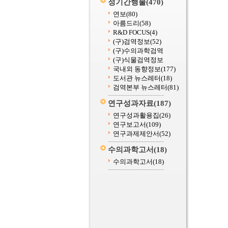
정기간행물
(470)
연보
(80)
아름드리
(58)
R&D FOCUS
(4)
(구)검역정보
(52)
(구)수의과학검역
(구)식물검역정보
국내외 동향정보
(177)
도서관 뉴스레터
(18)
검역본부 뉴스레터
(81)
연구성과자료
(187)
연구성과활용집
(26)
연구보고서
(109)
연구과제제안서
(52)
수의과학고서
(18)
수의과학고서
(18)