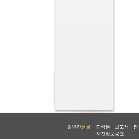
일반간행물
단행본
보고서
팜
|
사전정보공표