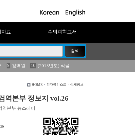
과자료
수의과학고서
9
10
구
검역원
(2013년도) 식물
18
2023
19
연보
농림수산
HOME
전자북리스트
상세정보
역본부 정보지 vol.26
검역본부 뉴스레터
/29