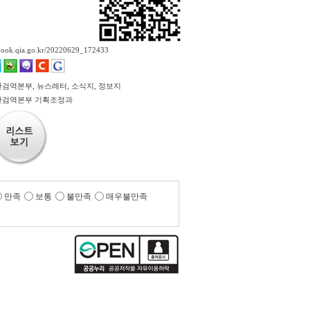
ebook.qia.go.kr/20220629_172433
검역본부, 뉴스레터, 소식지, 정보지
산검역본부 기획조정과
만족
보통
불만족
매우불만족