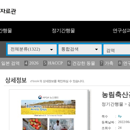
간행물
정기간행물
연구성
전체분류(1322)
통합검색
4
2026
5
HACCP
6
7
8
 일본 검역
건강한 동물
가축
연
13
14
15
16
17
 도감
媛 異
(2013년도) 식
구제역
관리
농림축산검
정기간행물
>
:
0p
쪽수
:
2022/06
등록날짜
:
24
조회수