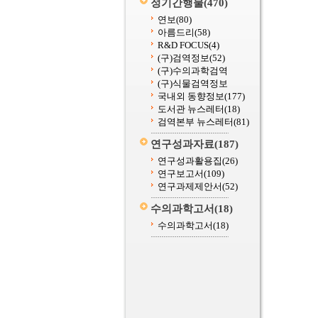
정기간행물
(470)
연보
(80)
아름드리
(58)
R&D FOCUS
(4)
(구)검역정보
(52)
(구)수의과학검역
(구)식물검역정보
국내외 동향정보
(177)
도서관 뉴스레터
(18)
검역본부 뉴스레터
(81)
연구성과자료
(187)
연구성과활용집
(26)
연구보고서
(109)
연구과제제안서
(52)
수의과학고서
(18)
수의과학고서
(18)