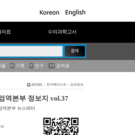
과자료
수의과학고서
8
9
10
식물
가축
연구
검역원
18
2023
19
연보
농림수산
HOME
전자북리스트
상세정보
역본부 정보지 vol.37
검역본부 뉴스레터
/30