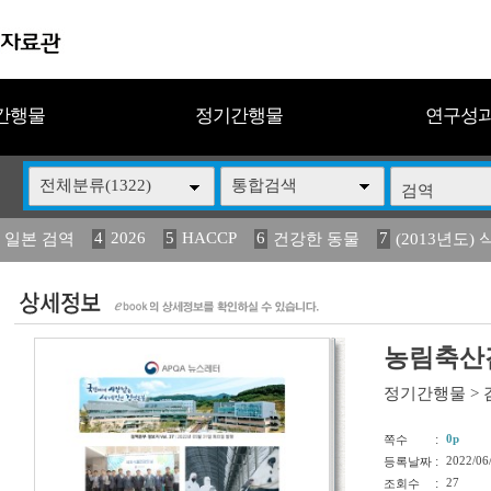
간행물
정기간행물
연구성
전체분류(1322)
통합검색
4
2026
5
HACCP
6
7
 일본 검역
건강한 동물
(2013년도) 
13
14
15
16
17
 도감
媛 異
(2013년도) 식
구제역
관리
농림축산검
정기간행물
>
:
0p
쪽수
:
2022/06
등록날짜
:
27
조회수