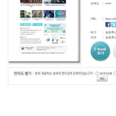
:
none
만족도
URL
:
https://
:
태그
농림축산
:
저자
농림축
매우만족