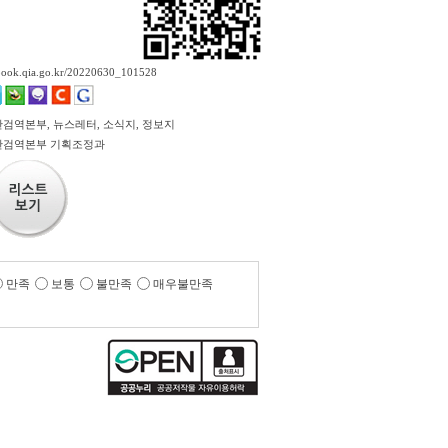
ebook.qia.go.kr/20220630_101528
검역본부, 뉴스레터, 소식지, 정보지
산검역본부 기획조정과
만족
보통
불만족
매우불만족