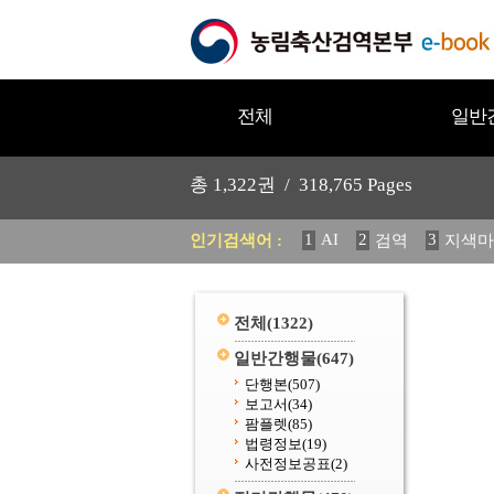
전체
일반
총
1,322
권 /
318,765
Pages
1
AI
2
3
인기검색어 :
검역
지색마
11
2025
12
중독성 식물
20
수의과학검역원
전체
(1322)
일반간행물
(647)
단행본
(507)
보고서
(34)
팜플렛
(85)
법령정보
(19)
사전정보공표
(2)