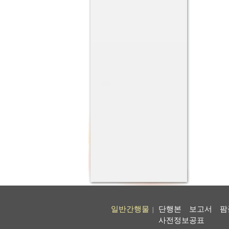
일반간행물
단행본
보고서
팜
|
사전정보공표