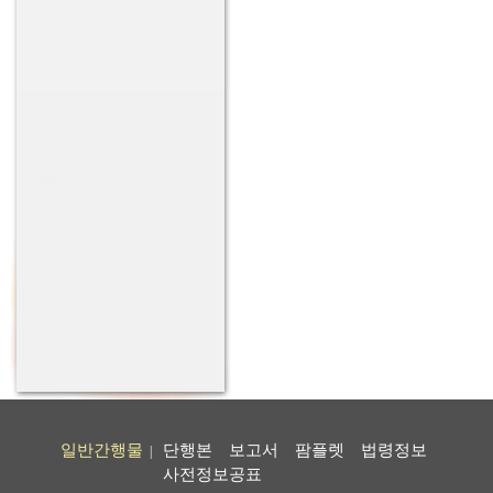
일반간행물
단행본
보고서
팜플렛
법령정보
|
사전정보공표