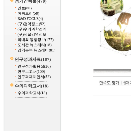
정기간행물
(470)
연보
(80)
아름드리
(58)
R&D FOCUS
(4)
(구)검역정보
(52)
(구)수의과학검역
(구)식물검역정보
국내외 동향정보
(177)
도서관 뉴스레터
(18)
검역본부 뉴스레터
(81)
연구성과자료
(187)
연구성과활용집
(26)
연구보고서
(109)
연구과제제안서
(52)
수의과학고서
(18)
수의과학고서
(18)