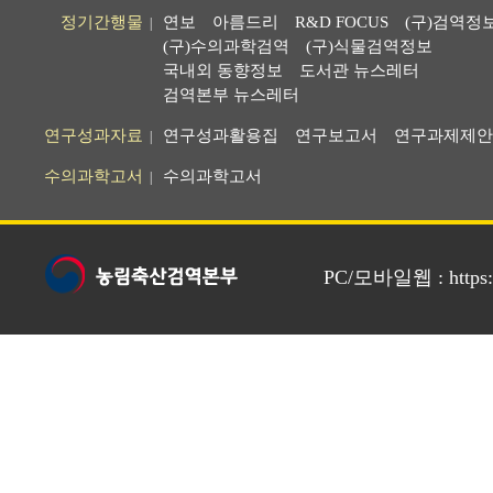
정기간행물
연보
아름드리
R&D FOCUS
(구)검역정
|
(구)수의과학검역
(구)식물검역정보
국내외 동향정보
도서관 뉴스레터
검역본부 뉴스레터
연구성과자료
연구성과활용집
연구보고서
연구과제제안
|
수의과학고서
수의과학고서
|
PC/모바일웹 : https://