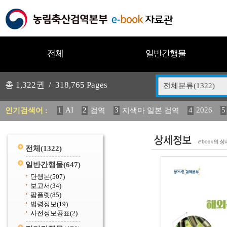
전체
일반간행물
총
1,322
권 /
318,765
Pages
전체분류(1322)
1
AI
2
3
4
2026
5
인기검색어 :
검역
지색마 일본 검역
11
2025
12
13
14
중독성 식물 도감
媛 異
(
20
수의과학검역원
전체
(1322)
일반간행물
(647)
단행본
(507)
보고서
(34)
팜플렛
(85)
법령정보
(19)
사전정보공표
(2)