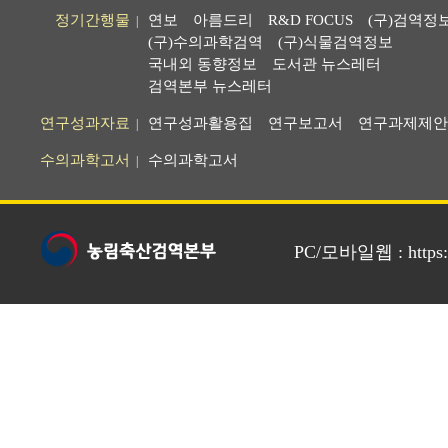
정기간행물
연보
아름드리
R&D FOCUS
(구)검역정
|
(구)수의과학검역
(구)식물검역정보
국내외 동향정보
도서관 뉴스레터
검역본부 뉴스레터
연구성과자료
연구성과활용집
연구보고서
연구과제제안
|
수의과학고서
수의과학고서
|
PC/모바일웹 : https://