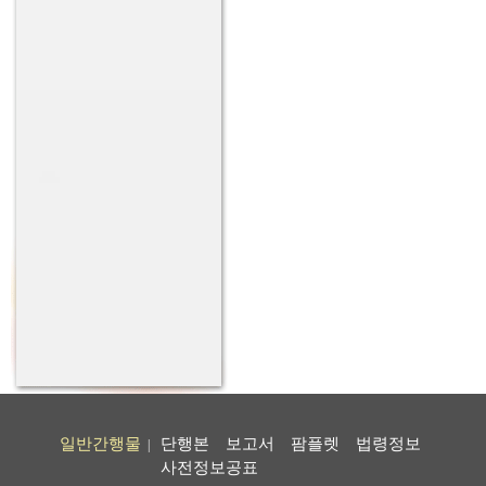
일반간행물
단행본
보고서
팜플렛
법령정보
|
사전정보공표