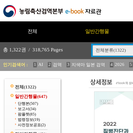
전체
일반간행물
총
1,322
권 /
318,765
Pages
전체분류(1322)
1
AI
2
3
4
2026
5
인기검색어 :
검역
지색마 일본 검역
12
13
14
중독성 식물 도감
媛 異
(2013년도) 
20
수의과학검역원
전체
(1322)
일반간행물
(647)
단행본
(507)
보고서
(34)
팜플렛
(85)
법령정보
(19)
사전정보공표
(2)