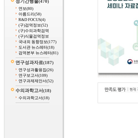
정기간행물
(470)
연보
(80)
아름드리
(58)
R&D FOCUS
(4)
(구)검역정보
(52)
(구)수의과학검역
(구)식물검역정보
국내외 동향정보
(177)
도서관 뉴스레터
(18)
검역본부 뉴스레터
(81)
연구성과자료
(187)
연구성과활용집
(26)
연구보고서
(109)
연구과제제안서
(52)
수의과학고서
(18)
수의과학고서
(18)