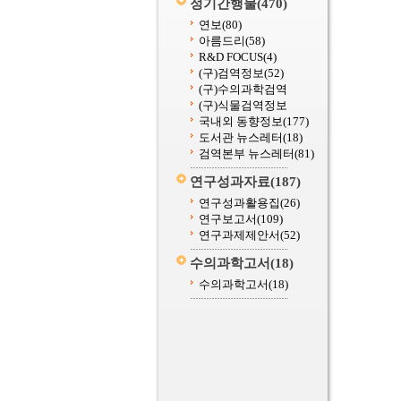
정기간행물
(470)
연보
(80)
아름드리
(58)
R&D FOCUS
(4)
(구)검역정보
(52)
(구)수의과학검역
(구)식물검역정보
국내외 동향정보
(177)
도서관 뉴스레터
(18)
검역본부 뉴스레터
(81)
연구성과자료
(187)
연구성과활용집
(26)
연구보고서
(109)
연구과제제안서
(52)
수의과학고서
(18)
수의과학고서
(18)