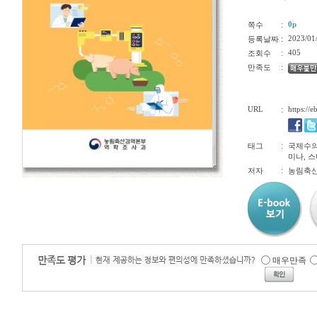
:
0p
쪽수
:
2023/01
등록날짜
:
405
조회수
:
만족도
URL
:
https://
:
태그
국제수의
미나, 
:
저자
농림축
매우만족