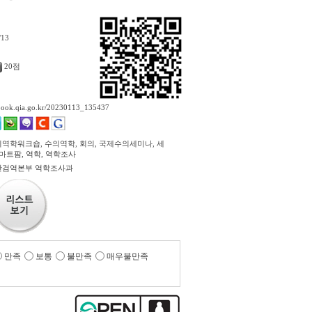
/13
20점
ebook.qia.go.kr/20230113_135437
역학워크숍, 수의역학, 회의, 국제수의세미나, 세
스마트팜, 역학, 역학조사
산검역본부 역학조사과
만족
보통
불만족
매우불만족