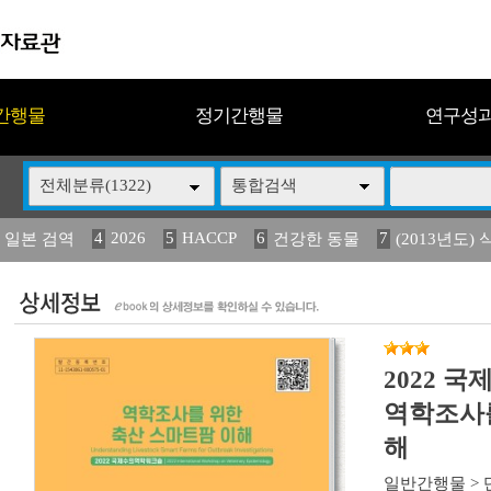
간행물
정기간행물
연구성
전체분류(1322)
통합검색
4
2026
5
HACCP
6
7
 일본 검역
건강한 동물
(2013년도) 
13
14
15
16
17
 도감
媛 異
(2013년도) 식
구제역
관리
2022 
역학조사를
해
일반간행물
>