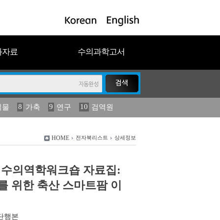
과자료
수의과학고서
8
9
10
식물
가축
연구
검역원
18
2023
19
연보
농림수산
HOME
전자북리스트
상세정보
국제수의역학워크숍 자료집:
 위한 축산 스마트팜 이
단행본