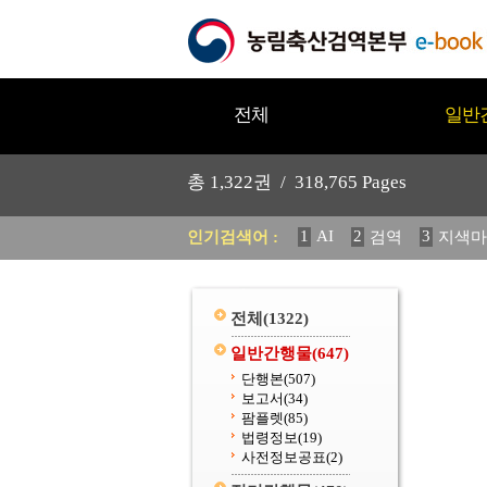
전체
일반
총
1,322
권 /
318,765
Pages
1
AI
2
3
인기검색어 :
검역
지색마
11
2025
12
중독성 식물
20
수의과학검역원
전체
(1322)
일반간행물
(647)
단행본
(507)
보고서
(34)
팜플렛
(85)
법령정보
(19)
사전정보공표
(2)