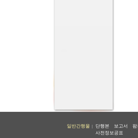
일반간행물
단행본
보고서
팜
|
사전정보공표