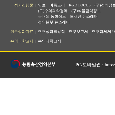
정기간행물
연보
아름드리
R&D FOCUS
(구)검역정
|
(구)수의과학검역
(구)식물검역정보
국내외 동향정보
도서관 뉴스레터
검역본부 뉴스레터
연구성과자료
연구성과활용집
연구보고서
연구과제제안
|
수의과학고서
수의과학고서
|
PC/모바일웹 : https://