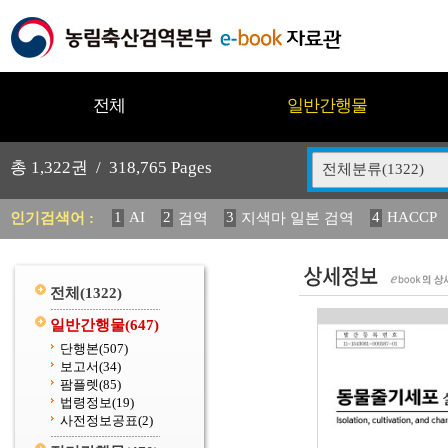
전체
일반간행물
총
1,322
권 /
318,765
Pages
전체분류(1322)
1
AI
2
3
4
HACCP
인기검색어 :
검역
지색마 일본 검역
11
2025
12
13
14
중독성 식물 도감
媛 異
(
20
수의과학검역원
전체
(1322)
일반간행물
(647)
단행본
(507)
보고서
(34)
팜플렛
(85)
법령정보
(19)
사전정보공표
(2)