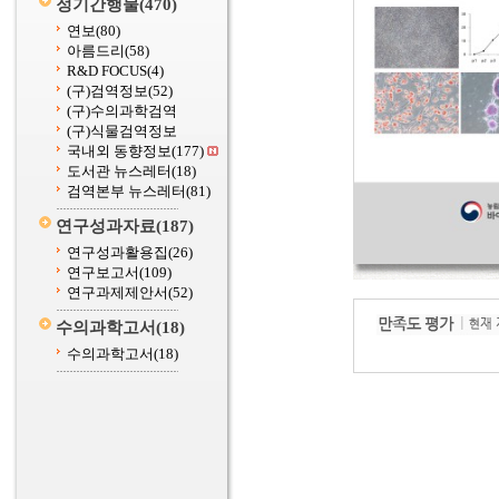
정기간행물
(470)
연보
(80)
아름드리
(58)
R&D FOCUS
(4)
(구)검역정보
(52)
(구)수의과학검역
(구)식물검역정보
국내외 동향정보
(177)
도서관 뉴스레터
(18)
검역본부 뉴스레터
(81)
연구성과자료
(187)
연구성과활용집
(26)
연구보고서
(109)
연구과제제안서
(52)
수의과학고서
(18)
수의과학고서
(18)