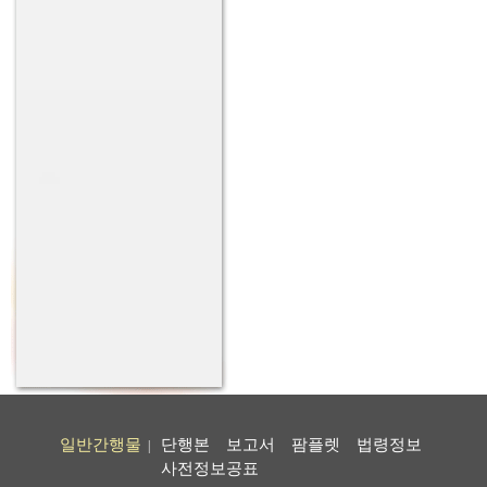
일반간행물
단행본
보고서
팜플렛
법령정보
|
사전정보공표